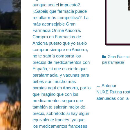
Categorías
Gran Farmaci
parafarmacia
Navegac
← Anterior
Entrada
NUXE Rutina rost
de
anterior:
atenuadas con la
entradas