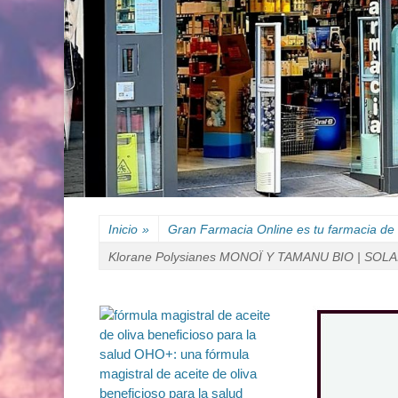
Inicio
»
Gran Farmacia Online es tu farmacia de 
Klorane Polysianes MONOÏ Y TAMANU BIO | SOLAIR