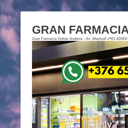
GRAN FARMACIA
Gran Farmacia Online Andorra - Av. Meritxell nº83 AD500 