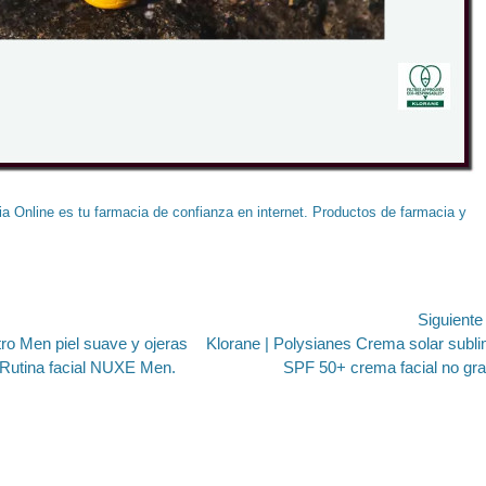
a Online es tu farmacia de confianza en internet. Productos de farmacia y
ión
Siguient
Entrada
ro Men piel suave y ojeras
Klorane | Polysianes Crema solar subl
siguiente:
 Rutina facial NUXE Men.
SPF 50+ crema facial no gr