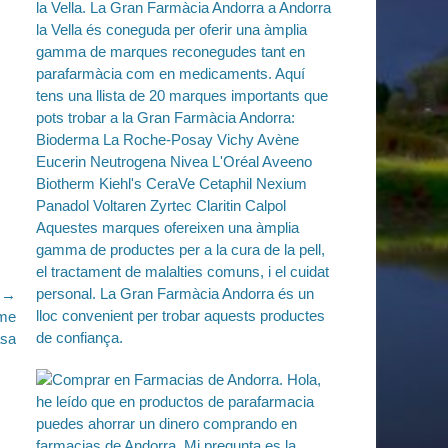
e →
ime
asa