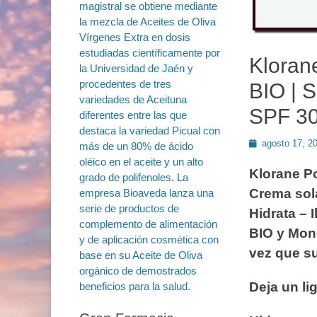
Kloran
BIO | 
SPF 30
Publicado
agosto 17, 2
en
Klorane P
Crema sol
Hidrata – 
BIO y Mono
vez que su
Deja un li