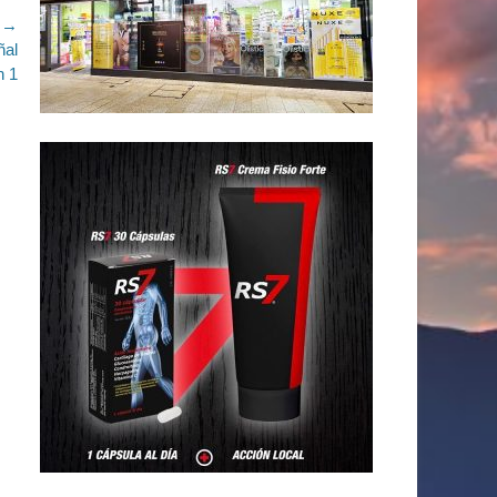
e →
ñal
n 1