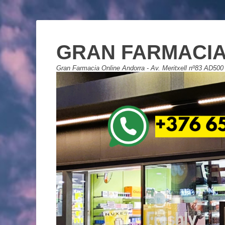
GRAN FARMACIA
Gran Farmacia Online Andorra - Av. Meritxell nº83 AD500 