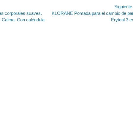
ión
Siguient
Entrada
s corporales suaves.
KLORANE Pomada para el cambio de pa
siguiente:
– Calma. Con caléndula
Eryteal 3 e