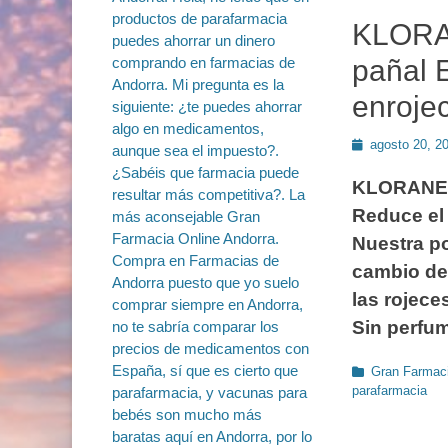
KLORA
pañal E
enrojec
Publicado
agosto 20, 2
en
KLORANE P
Reduce el 
Nuestra p
cambio del
las rojece
Sin perfum
Categorías
Gran Farmaci
parafarmacia