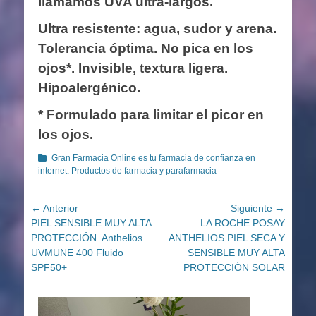
llamamos UVA ultra-largos.
Ultra resistente: agua, sudor y arena.
Tolerancia óptima. No pica en los
ojos*. Invisible, textura ligera.
Hipoalergénico.
* Formulado para limitar el picor en
los ojos.
Categorías
Gran Farmacia Online es tu farmacia de confianza en
internet. Productos de farmacia y parafarmacia
Navegación
← Anterior
Siguiente →
Entrada
Entrada
PIEL SENSIBLE MUY ALTA
LA ROCHE POSAY
de
anterior:
siguiente:
PROTECCIÓN. Anthelios
ANTHELIOS PIEL SECA Y
entradas
UVMUNE 400 Fluido
SENSIBLE MUY ALTA
SPF50+
PROTECCIÓN SOLAR