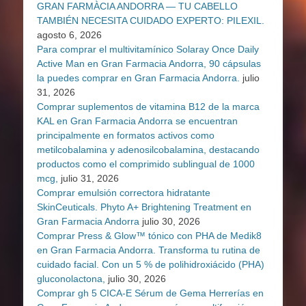
GRAN FARMÀCIA ANDORRA — TU CABELLO
TAMBIÉN NECESITA CUIDADO EXPERTO: PILEXIL.
agosto 6, 2026
Para comprar el multivitamínico Solaray Once Daily
Active Man en Gran Farmacia Andorra, 90 cápsulas
la puedes comprar en Gran Farmacia Andorra.
julio
31, 2026
Comprar suplementos de vitamina B12 de la marca
KAL en Gran Farmacia Andorra se encuentran
principalmente en formatos activos como
metilcobalamina y adenosilcobalamina, destacando
productos como el comprimido sublingual de 1000
mcg,
julio 31, 2026
Comprar emulsión correctora hidratante
SkinCeuticals. Phyto A+ Brightening Treatment en
Gran Farmacia Andorra
julio 30, 2026
Comprar Press & Glow™ tónico con PHA de Medik8
en Gran Farmacia Andorra. Transforma tu rutina de
cuidado facial. Con un 5 % de polihidroxiácido (PHA)
gluconolactona,
julio 30, 2026
Comprar gh 5 CICA-E Sérum de Gema Herrerías en