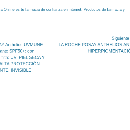
a Online es tu farmacia de confianza en internet. Productos de farmacia y
ión
Siguient
Entrada
Y Anthelios UVMUNE
LA ROCHE POSAY ANTHELIOS ANT
siguiente:
tante SPF50+: con
HIPERPIGMENTACI
filtro UV PIEL SECA Y
ALTA PROTECCIÓN.
NTE. INVISIBLE