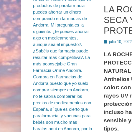
LA RO
SECA 
PROT
Publicado
julio 10, 2022
en
LA ROCHE
PROTECCI
NATURAL
Anthelios
color: con
rayos UV 
protecció
incluso h
sensible y
tipos.