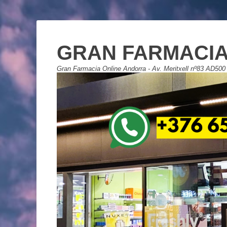
GRAN FARMACIA
Gran Farmacia Online Andorra - Av. Meritxell nº83 AD500 