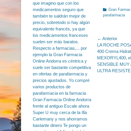
Categorías
Gran Farmaci
parafarmacia
Navegac
← Anterior
Entrada
LA ROCHE POSA
de
anterior:
400 Crema Hidra
entradas
MEXORYL400, el 
SENSIBLE MUY 
ULTRA RESISTE