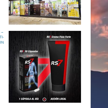
e →
I-
ÓN