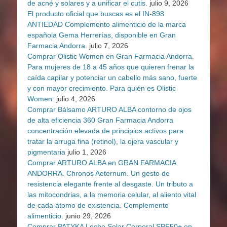
de acné y solares y a unificar el cutis.
julio 9, 2026
El producto oficial que buscas es el IN-898
ANTIEDAD Complemento alimenticio de la marca
española Gema Herrerías, disponible en Gran
Farmacia Andorra.
julio 7, 2026
Comprar Olistic Women en Gran Farmacia Andorra.
Para mujeres de 18 a 45 años que quieren frenar la
caída capilar y potenciar un cabello más sano, fuerte
y con mayor crecimiento. Para quién es Olistic
Women:
julio 4, 2026
Comprar Bálsamo ARTURO ALBA contorno de ojos
de alta eficiencia 360 Gran Farmacia Andorra
concentración elevada de principios activos para
tratar la arruga fina (retinol), la ojera vascular y
pigmentaria
julio 1, 2026
Comprar ARTURO ALBA en GRAN FARMACIA
ANDORRA. Chronos Aeternum. Un gesto de
resistencia elegante frente al desgaste. Un tributo a
las mitocondrias, a la memoria celular, al aliento vital
de cada átomo de existencia. Complemento
alimenticio.
junio 29, 2026
Comprar PATYKA Leche Solar Corporal SPF50+ en