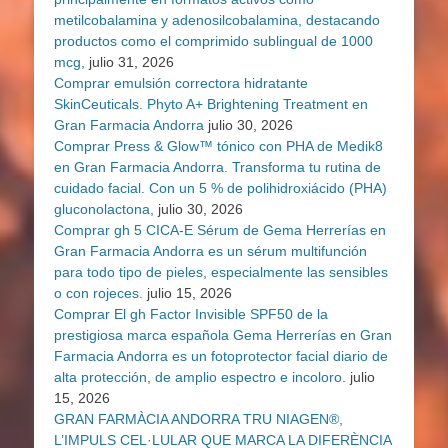
metilcobalamina y adenosilcobalamina, destacando
productos como el comprimido sublingual de 1000
mcg,
julio 31, 2026
Comprar emulsión correctora hidratante
SkinCeuticals. Phyto A+ Brightening Treatment en
Gran Farmacia Andorra
julio 30, 2026
Comprar Press & Glow™ tónico con PHA de Medik8
en Gran Farmacia Andorra. Transforma tu rutina de
cuidado facial. Con un 5 % de polihidroxiácido (PHA)
gluconolactona,
julio 30, 2026
Comprar gh 5 CICA-E Sérum de Gema Herrerías en
Gran Farmacia Andorra es un sérum multifunción
para todo tipo de pieles, especialmente las sensibles
o con rojeces.
julio 15, 2026
Comprar El gh Factor Invisible SPF50 de la
prestigiosa marca española Gema Herrerías en Gran
Farmacia Andorra es un fotoprotector facial diario de
alta protección, de amplio espectro e incoloro.
julio
15, 2026
GRAN FARMÀCIA ANDORRA TRU NIAGEN®,
L’IMPULS CEL·LULAR QUE MARCA LA DIFERÈNCIA