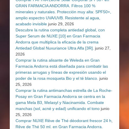
GRAN FARMACIA ANDORRA. Filtros 100 %
minerales y naturales. Protección muy alta: SPF50+,
amplio espectro UVA/UVB. Resistente al agua,
acabado invisible
junio 29, 2026
Descubre la rutina completa antiedad global, con
Super Serum de NUXE [10] en Gran Farmacia
Andorra que multiplica la eficacia de la crema
Antiedad Global Nuxuriance Ultra Alfa [3R].
junio 27,
2026
Comprar la rutina alisante de Weleda en Gran
Farmacia Andorra está diseñada para combatir las
primeras arrugas y líneas de expresión usando el
poder de la rosa mosqueta Bio y el té blanco.
junio
25, 2026
Comprar la rutina antimanchas estrella de La Roche-
Posay en Gran Farmacia Andorra se centra en la
gama Mela B3, Melasyl y Niacinamida. Combate
manchas (sol, acné y edad) unificando el tono
junio
25, 2026
Comprar NUXE Rêve de Thé déodorant frescor 24 h,
Rêve de Thé 50 ml. en Gran Farmacia Andorra.