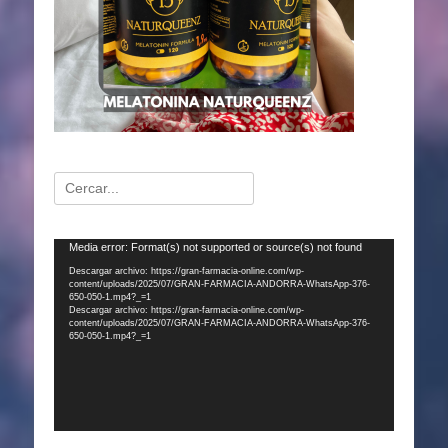
Buscar:
Reproductor
Media error: Format(s) not supported or source(s) not found
de
Descargar archivo: https://gran-farmacia-online.com/wp-
content/uploads/2025/07/GRAN-FARMACIA-ANDORRA-WhatsApp-376-
vídeo
650-050-1.mp4?_=1
Descargar archivo: https://gran-farmacia-online.com/wp-
content/uploads/2025/07/GRAN-FARMACIA-ANDORRA-WhatsApp-376-
650-050-1.mp4?_=1