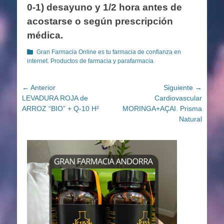
0-1) desayuno y 1/2 hora antes de
acostarse o según prescripción
médica.
Categorías
Gran Farmacia Online es tu farmacia de confianza en
internet. Productos de farmacia y parafarmacia
Navegación
← Anterior
Siguiente →
Entrada
Entrada
LEVADURA ROJA de
Cardiovascular
de
anterior:
siguiente:
ARROZ “BIO” + Q-10 H²
MORINGA+AÇAI. Prisma
entradas
Natural