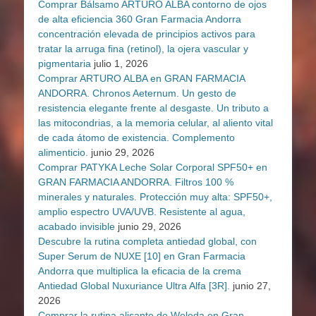
Comprar Bálsamo ARTURO ALBA contorno de ojos
de alta eficiencia 360 Gran Farmacia Andorra
concentración elevada de principios activos para
tratar la arruga fina (retinol), la ojera vascular y
pigmentaria
julio 1, 2026
Comprar ARTURO ALBA en GRAN FARMACIA
ANDORRA. Chronos Aeternum. Un gesto de
resistencia elegante frente al desgaste. Un tributo a
las mitocondrias, a la memoria celular, al aliento vital
de cada átomo de existencia. Complemento
alimenticio.
junio 29, 2026
Comprar PATYKA Leche Solar Corporal SPF50+ en
GRAN FARMACIA ANDORRA. Filtros 100 %
minerales y naturales. Protección muy alta: SPF50+,
amplio espectro UVA/UVB. Resistente al agua,
acabado invisible
junio 29, 2026
Descubre la rutina completa antiedad global, con
Super Serum de NUXE [10] en Gran Farmacia
Andorra que multiplica la eficacia de la crema
Antiedad Global Nuxuriance Ultra Alfa [3R].
junio 27,
2026
Comprar la rutina alisante de Weleda en Gran