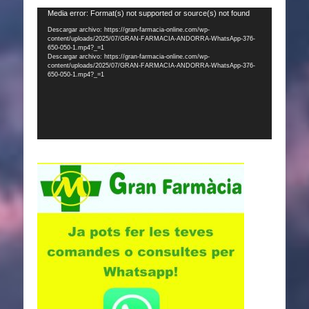
Reproductor
Media error: Format(s) not supported or source(s) not found
de
Descargar archivo: https://gran-farmacia-online.com/wp-
content/uploads/2025/07/GRAN-FARMACIA-ANDORRA-WhatsApp-376-
vídeo
650-050-1.mp4?_=1
Descargar archivo: https://gran-farmacia-online.com/wp-
content/uploads/2025/07/GRAN-FARMACIA-ANDORRA-WhatsApp-376-
650-050-1.mp4?_=1