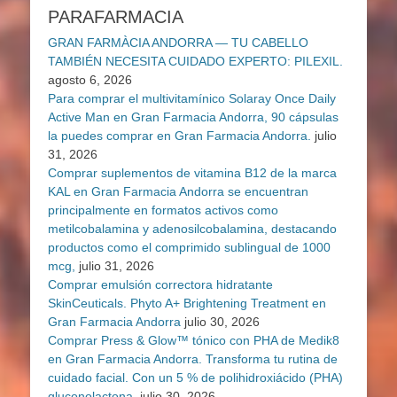
PARAFARMACIA
GRAN FARMÀCIA ANDORRA — TU CABELLO
TAMBIÉN NECESITA CUIDADO EXPERTO: PILEXIL.
agosto 6, 2026
Para comprar el multivitamínico Solaray Once Daily
Active Man en Gran Farmacia Andorra, 90 cápsulas
la puedes comprar en Gran Farmacia Andorra.
julio
31, 2026
Comprar suplementos de vitamina B12 de la marca
KAL en Gran Farmacia Andorra se encuentran
principalmente en formatos activos como
metilcobalamina y adenosilcobalamina, destacando
productos como el comprimido sublingual de 1000
mcg,
julio 31, 2026
Comprar emulsión correctora hidratante
SkinCeuticals. Phyto A+ Brightening Treatment en
Gran Farmacia Andorra
julio 30, 2026
Comprar Press & Glow™ tónico con PHA de Medik8
en Gran Farmacia Andorra. Transforma tu rutina de
cuidado facial. Con un 5 % de polihidroxiácido (PHA)
gluconolactona,
julio 30, 2026