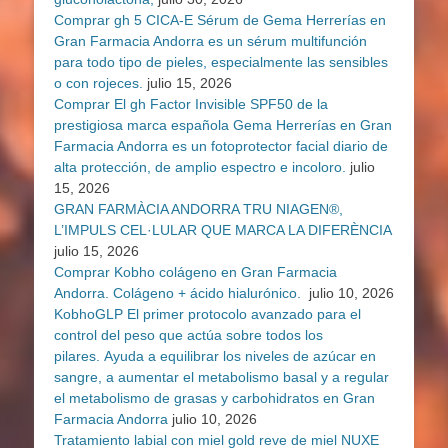
Comprar gh 5 CICA-E Sérum de Gema Herrerías en
Gran Farmacia Andorra es un sérum multifunción
para todo tipo de pieles, especialmente las sensibles
o con rojeces.
julio 15, 2026
Comprar El gh Factor Invisible SPF50 de la
prestigiosa marca española Gema Herrerías en Gran
Farmacia Andorra es un fotoprotector facial diario de
alta protección, de amplio espectro e incoloro.
julio
15, 2026
GRAN FARMÀCIA ANDORRA TRU NIAGEN®,
L’IMPULS CEL·LULAR QUE MARCA LA DIFERÈNCIA
julio 15, 2026
Comprar Kobho colágeno en Gran Farmacia
Andorra. Colágeno + ácido hialurónico.
julio 10, 2026
KobhoGLP El primer protocolo avanzado para el
control del peso que actúa sobre todos los
pilares. Ayuda a equilibrar los niveles de azúcar en
sangre, a aumentar el metabolismo basal y a regular
el metabolismo de grasas y carbohidratos en Gran
Farmacia Andorra
julio 10, 2026
Tratamiento labial con miel gold reve de miel NUXE