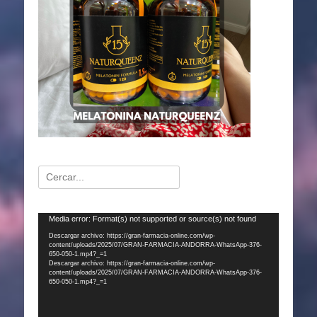
Buscar:
Reproductor
Media error: Format(s) not supported or source(s) not found
de
Descargar archivo: https://gran-farmacia-online.com/wp-
content/uploads/2025/07/GRAN-FARMACIA-ANDORRA-WhatsApp-376-
vídeo
650-050-1.mp4?_=1
Descargar archivo: https://gran-farmacia-online.com/wp-
content/uploads/2025/07/GRAN-FARMACIA-ANDORRA-WhatsApp-376-
650-050-1.mp4?_=1