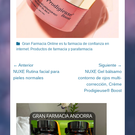
Categorías
Gran Farmacia Online es tu farmacia de confianza en
internet. Productos de farmacia y parafarmacia
Navegación
← Anterior
Siguiente →
Entrada
Entrada
NUXE Rutina facial para
NUXE Gel bálsamo
de
anterior:
siguiente:
pieles normales
contorno de ojos multi-
entradas
corrección, Crème
Prodigieuse® Boost