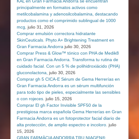
KAL en Gran Farmacia Andorra se encuentran
principalmente en formatos activos como
metilcobalamina y adenosilcobalamina, destacando
productos como el comprimido sublingual de 1000
mcg,
julio 31, 2026
Comprar emulsión correctora hidratante
SkinCeuticals. Phyto A+ Brightening Treatment en
Gran Farmacia Andorra
julio 30, 2026
Comprar Press & Glow™ tónico con PHA de Medik8
en Gran Farmacia Andorra. Transforma tu rutina de
cuidado facial. Con un 5 % de polihidroxiácido (PHA)
gluconolactona,
julio 30, 2026
Comprar gh 5 CICA-E Sérum de Gema Herrerías en
Gran Farmacia Andorra es un sérum multifunción
para todo tipo de pieles, especialmente las sensibles
o con rojeces.
julio 15, 2026
Comprar El gh Factor Invisible SPF50 de la
prestigiosa marca española Gema Herrerías en Gran
Farmacia Andorra es un fotoprotector facial diario de
alta protección, de amplio espectro e incoloro.
julio
15, 2026
GRAN FARMÀCIA ANDORRA TRU NIAGEN®,