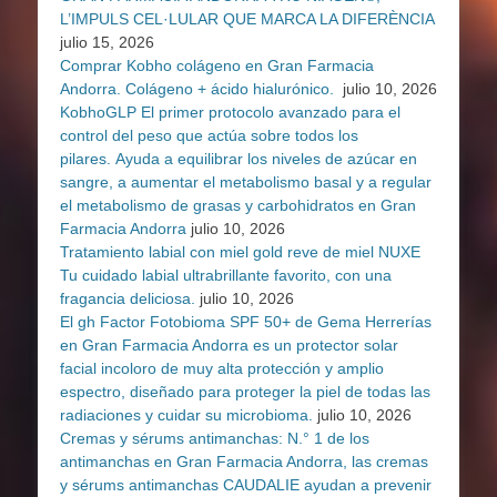
L’IMPULS CEL·LULAR QUE MARCA LA DIFERÈNCIA
julio 15, 2026
Comprar Kobho colágeno en Gran Farmacia
Andorra. Colágeno + ácido hialurónico.
julio 10, 2026
KobhoGLP El primer protocolo avanzado para el
control del peso que actúa sobre todos los
pilares. Ayuda a equilibrar los niveles de azúcar en
sangre, a aumentar el metabolismo basal y a regular
el metabolismo de grasas y carbohidratos en Gran
Farmacia Andorra
julio 10, 2026
Tratamiento labial con miel gold reve de miel NUXE
Tu cuidado labial ultrabrillante favorito, con una
fragancia deliciosa.
julio 10, 2026
El gh Factor Fotobioma SPF 50+ de Gema Herrerías
en Gran Farmacia Andorra es un protector solar
facial incoloro de muy alta protección y amplio
espectro, diseñado para proteger la piel de todas las
radiaciones y cuidar su microbioma.
julio 10, 2026
Cremas y sérums antimanchas: N.° 1 de los
antimanchas en Gran Farmacia Andorra, las cremas
y sérums antimanchas CAUDALIE ayudan a prevenir