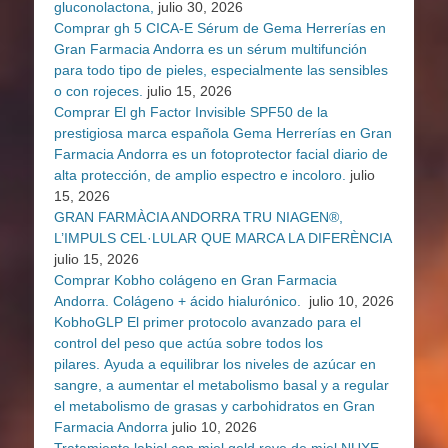
gluconolactona,
julio 30, 2026
Comprar gh 5 CICA-E Sérum de Gema Herrerías en
Gran Farmacia Andorra es un sérum multifunción
para todo tipo de pieles, especialmente las sensibles
o con rojeces.
julio 15, 2026
Comprar El gh Factor Invisible SPF50 de la
prestigiosa marca española Gema Herrerías en Gran
Farmacia Andorra es un fotoprotector facial diario de
alta protección, de amplio espectro e incoloro.
julio
15, 2026
GRAN FARMÀCIA ANDORRA TRU NIAGEN®,
L’IMPULS CEL·LULAR QUE MARCA LA DIFERÈNCIA
julio 15, 2026
Comprar Kobho colágeno en Gran Farmacia
Andorra. Colágeno + ácido hialurónico.
julio 10, 2026
KobhoGLP El primer protocolo avanzado para el
control del peso que actúa sobre todos los
pilares. Ayuda a equilibrar los niveles de azúcar en
sangre, a aumentar el metabolismo basal y a regular
el metabolismo de grasas y carbohidratos en Gran
Farmacia Andorra
julio 10, 2026