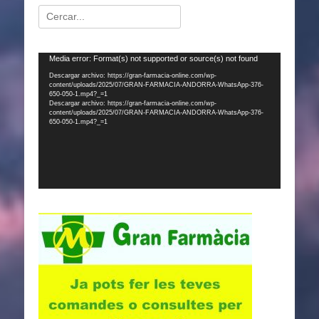
Buscar:
Reproductor
Media error: Format(s) not supported or source(s) not found
de
Descargar archivo: https://gran-farmacia-online.com/wp-
content/uploads/2025/07/GRAN-FARMACIA-ANDORRA-WhatsApp-376-
vídeo
650-050-1.mp4?_=1
Descargar archivo: https://gran-farmacia-online.com/wp-
content/uploads/2025/07/GRAN-FARMACIA-ANDORRA-WhatsApp-376-
650-050-1.mp4?_=1