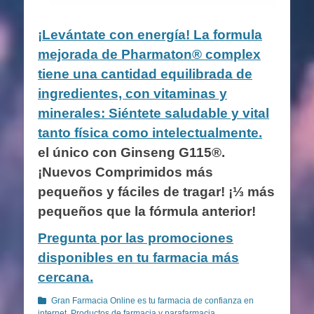
¡Levántate con energía! La formula
mejorada de Pharmaton® complex
tiene una cantidad equilibrada de
ingredientes, con vitaminas y
minerales: Siéntete saludable y vital
tanto física como intelectualmente.
el único con Ginseng G115®.
¡Nuevos Comprimidos más
pequeños y fáciles de tragar! ¡⅓ más
pequeños que la fórmula anterior!
Pregunta por las promociones
disponibles en tu farmacia más
cercana.
Categorías
Gran Farmacia Online es tu farmacia de confianza en
internet. Productos de farmacia y parafarmacia