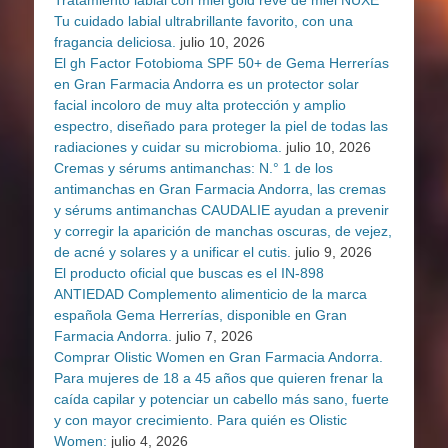
Tratamiento labial con miel gold reve de miel NUXE
Tu cuidado labial ultrabrillante favorito, con una
fragancia deliciosa.
julio 10, 2026
El gh Factor Fotobioma SPF 50+ de Gema Herrerías
en Gran Farmacia Andorra es un protector solar
facial incoloro de muy alta protección y amplio
espectro, diseñado para proteger la piel de todas las
radiaciones y cuidar su microbioma.
julio 10, 2026
Cremas y sérums antimanchas: N.° 1 de los
antimanchas en Gran Farmacia Andorra, las cremas
y sérums antimanchas CAUDALIE ayudan a prevenir
y corregir la aparición de manchas oscuras, de vejez,
de acné y solares y a unificar el cutis.
julio 9, 2026
El producto oficial que buscas es el IN-898
ANTIEDAD Complemento alimenticio de la marca
española Gema Herrerías, disponible en Gran
Farmacia Andorra.
julio 7, 2026
Comprar Olistic Women en Gran Farmacia Andorra.
Para mujeres de 18 a 45 años que quieren frenar la
caída capilar y potenciar un cabello más sano, fuerte
y con mayor crecimiento. Para quién es Olistic
Women:
julio 4, 2026