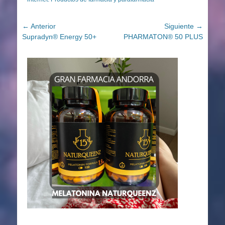
Navegación
← Anterior
Siguiente →
Entrada
Entrada
Supradyn® Energy 50+
PHARMATON® 50 PLUS
de
anterior:
siguiente:
entradas