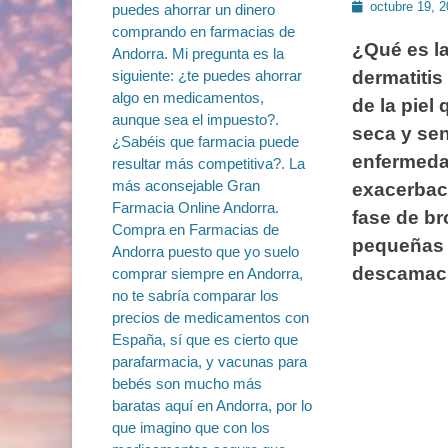
Publicado
octubre 19, 
en
¿Qué es la
dermatitis
de la piel
seca y sen
enfermeda
exacerbac
fase de b
pequeñas 
descamació