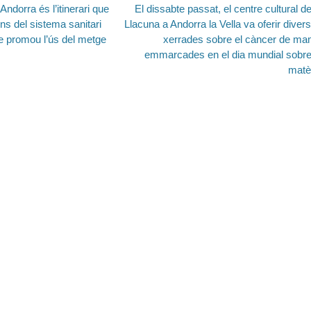
Entrada
Andorra és l’itinerari que
El dissabte passat, el centre cultural de
siguiente:
ins del sistema sanitari
Llacuna a Andorra la Vella va oferir diver
e promou l’ús del metge
xerrades sobre el càncer de m
emmarcades en el dia mundial sobre
matè