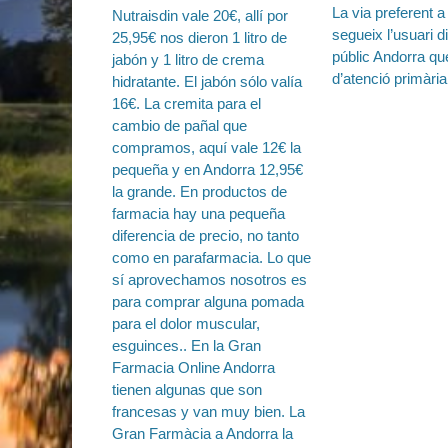
Entrada
La via preferent a 
de
anterior:
segueix l’usuari d
entradas
públic Andorra qu
d’atenció primària