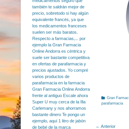
Categorías
Gran Farmaci
parafarmacia
Navegac
← Anterior