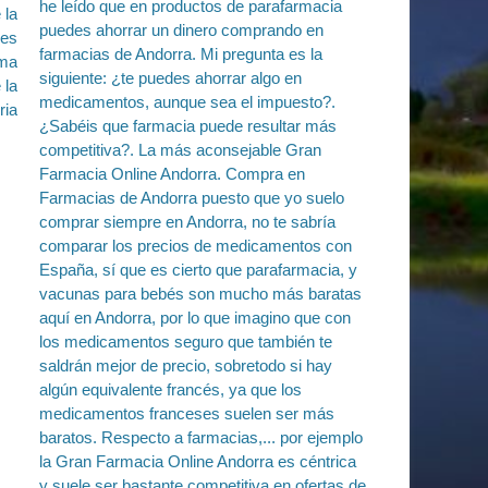
 la
ses
ama
 la
ria