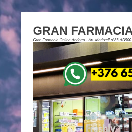
GRAN FARMACIA
Gran Farmacia Online Andorra - Av. Meritxell nº83 AD500 