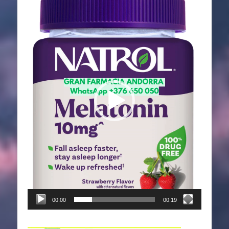
de
vídeo
00:00
00:19