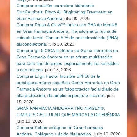
Comprar emulsión correctora hidratante
SkinCeuticals. Phyto A+ Brightening Treatment en
Gran Farmacia Andorra
julio 30, 2026
Comprar Press & Glow™ tónico con PHA de Medik8
en Gran Farmacia Andorra. Transforma tu rutina de
cuidado facial. Con un 5 % de polihidroxiácido (PHA)
gluconolactona,
julio 30, 2026
Comprar gh 5 CICA-E Sérum de Gema Herrerías en
Gran Farmacia Andorra es un sérum multifunción
para todo tipo de pieles, especialmente las sensibles
o con rojeces.
julio 15, 2026
Comprar El gh Factor Invisible SPF50 de la
prestigiosa marca española Gema Herrerías en Gran
Farmacia Andorra es un fotoprotector facial diario de
alta protección, de amplio espectro e incoloro.
julio
15, 2026
GRAN FARMÀCIA ANDORRA TRU NIAGEN®,
L’IMPULS CEL·LULAR QUE MARCA LA DIFERÈNCIA
julio 15, 2026
Comprar Kobho colágeno en Gran Farmacia
Andorra. Colágeno + ácido hialurónico.
julio 10, 2026