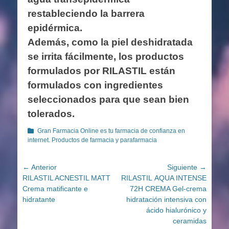
restableciendo la barrera
epidérmica.
Además, como la piel deshidratada
se irrita fácilmente, los productos
formulados por RILASTIL están
formulados con ingredientes
seleccionados para que sean bien
tolerados.
Categorías
Gran Farmacia Online es tu farmacia de confianza en
internet. Productos de farmacia y parafarmacia
Navegación
← Anterior
Siguiente →
Entrada
Entrada
RILASTIL ACNESTIL MATT
RILASTIL AQUA INTENSE
de
anterior:
siguiente:
Crema matificante e
72H CREMA Gel-crema
entradas
hidratante
hidratación intensiva con
ácido hialurónico y
ceramidas