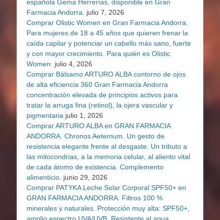
española Gema Herrerías, disponible en Gran
Farmacia Andorra.
julio 7, 2026
Comprar Olistic Women en Gran Farmacia Andorra.
Para mujeres de 18 a 45 años que quieren frenar la
caída capilar y potenciar un cabello más sano, fuerte
y con mayor crecimiento. Para quién es Olistic
Women:
julio 4, 2026
Comprar Bálsamo ARTURO ALBA contorno de ojos
de alta eficiencia 360 Gran Farmacia Andorra
concentración elevada de principios activos para
tratar la arruga fina (retinol), la ojera vascular y
pigmentaria
julio 1, 2026
Comprar ARTURO ALBA en GRAN FARMACIA
ANDORRA. Chronos Aeternum. Un gesto de
resistencia elegante frente al desgaste. Un tributo a
las mitocondrias, a la memoria celular, al aliento vital
de cada átomo de existencia. Complemento
alimenticio.
junio 29, 2026
Comprar PATYKA Leche Solar Corporal SPF50+ en
GRAN FARMACIA ANDORRA. Filtros 100 %
minerales y naturales. Protección muy alta: SPF50+,
amplio espectro UVA/UVB. Resistente al agua,