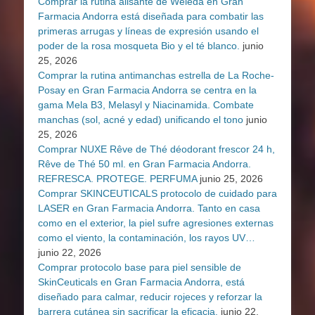
Comprar la rutina alisante de Weleda en Gran
Farmacia Andorra está diseñada para combatir las
primeras arrugas y líneas de expresión usando el
poder de la rosa mosqueta Bio y el té blanco.
junio
25, 2026
Comprar la rutina antimanchas estrella de La Roche-
Posay en Gran Farmacia Andorra se centra en la
gama Mela B3, Melasyl y Niacinamida. Combate
manchas (sol, acné y edad) unificando el tono
junio
25, 2026
Comprar NUXE Rêve de Thé déodorant frescor 24 h,
Rêve de Thé 50 ml. en Gran Farmacia Andorra.
REFRESCA. PROTEGE. PERFUMA
junio 25, 2026
Comprar SKINCEUTICALS protocolo de cuidado para
LASER en Gran Farmacia Andorra. Tanto en casa
como en el exterior, la piel sufre agresiones externas
como el viento, la contaminación, los rayos UV…
junio 22, 2026
Comprar protocolo base para piel sensible de
SkinCeuticals en Gran Farmacia Andorra, está
diseñado para calmar, reducir rojeces y reforzar la
barrera cutánea sin sacrificar la eficacia.
junio 22,