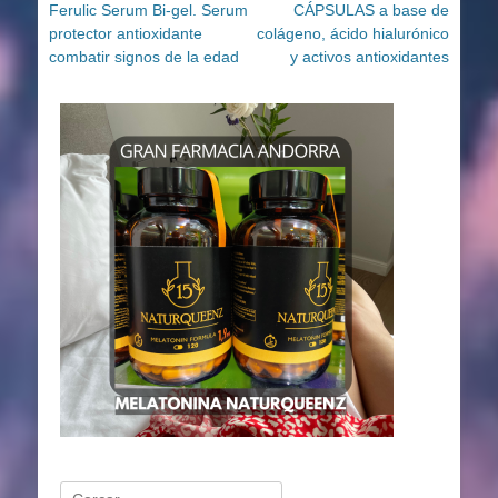
anterior:
siguiente:
Ferulic Serum Bi-gel. Serum
CÁPSULAS a base de
entradas
protector antioxidante
colágeno, ácido hialurónico
combatir signos de la edad
y activos antioxidantes
Buscar: