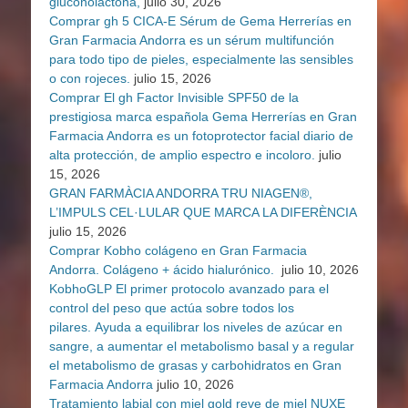
gluconolactona,
julio 30, 2026
Comprar gh 5 CICA-E Sérum de Gema Herrerías en
Gran Farmacia Andorra es un sérum multifunción
para todo tipo de pieles, especialmente las sensibles
o con rojeces.
julio 15, 2026
Comprar El gh Factor Invisible SPF50 de la
prestigiosa marca española Gema Herrerías en Gran
Farmacia Andorra es un fotoprotector facial diario de
alta protección, de amplio espectro e incoloro.
julio
15, 2026
GRAN FARMÀCIA ANDORRA TRU NIAGEN®,
L’IMPULS CEL·LULAR QUE MARCA LA DIFERÈNCIA
julio 15, 2026
Comprar Kobho colágeno en Gran Farmacia
Andorra. Colágeno + ácido hialurónico.
julio 10, 2026
KobhoGLP El primer protocolo avanzado para el
control del peso que actúa sobre todos los
pilares. Ayuda a equilibrar los niveles de azúcar en
sangre, a aumentar el metabolismo basal y a regular
el metabolismo de grasas y carbohidratos en Gran
Farmacia Andorra
julio 10, 2026
Tratamiento labial con miel gold reve de miel NUXE