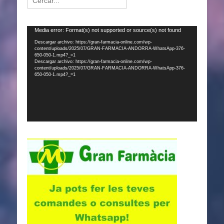
Reproductor
Media error: Format(s) not supported or source(s) not found
de
Descargar archivo: https://gran-farmacia-online.com/wp-
content/uploads/2025/07/GRAN-FARMACIA-ANDORRA-WhatsApp-376-
vídeo
650-050-1.mp4?_=1
Descargar archivo: https://gran-farmacia-online.com/wp-
content/uploads/2025/07/GRAN-FARMACIA-ANDORRA-WhatsApp-376-
650-050-1.mp4?_=1