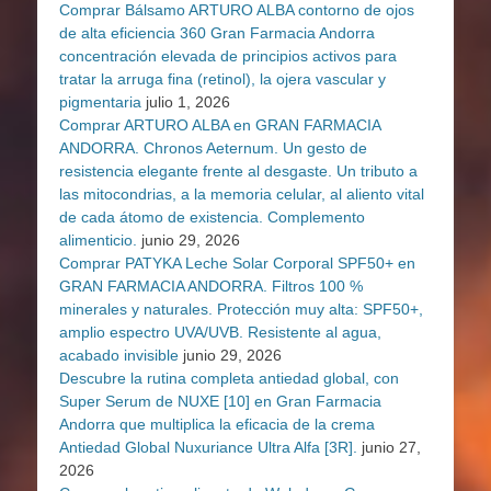
Comprar Bálsamo ARTURO ALBA contorno de ojos
de alta eficiencia 360 Gran Farmacia Andorra
concentración elevada de principios activos para
tratar la arruga fina (retinol), la ojera vascular y
pigmentaria
julio 1, 2026
Comprar ARTURO ALBA en GRAN FARMACIA
ANDORRA. Chronos Aeternum. Un gesto de
resistencia elegante frente al desgaste. Un tributo a
las mitocondrias, a la memoria celular, al aliento vital
de cada átomo de existencia. Complemento
alimenticio.
junio 29, 2026
Comprar PATYKA Leche Solar Corporal SPF50+ en
GRAN FARMACIA ANDORRA. Filtros 100 %
minerales y naturales. Protección muy alta: SPF50+,
amplio espectro UVA/UVB. Resistente al agua,
acabado invisible
junio 29, 2026
Descubre la rutina completa antiedad global, con
Super Serum de NUXE [10] en Gran Farmacia
Andorra que multiplica la eficacia de la crema
Antiedad Global Nuxuriance Ultra Alfa [3R].
junio 27,
2026