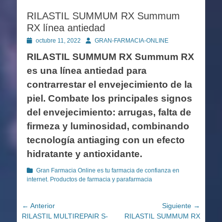
RILASTIL SUMMUM RX Summum
RX línea antiedad
Publicado
Autor
octubre 11, 2022
GRAN-FARMACIA-ONLINE
en
RILASTIL SUMMUM RX Summum RX
es una línea antiedad para
contrarrestar el envejecimiento de la
piel. Combate los principales signos
del envejecimiento: arrugas, falta de
firmeza y luminosidad, combinando
tecnología antiaging con un efecto
hidratante y antioxidante.
Categorías
Gran Farmacia Online es tu farmacia de confianza en
internet. Productos de farmacia y parafarmacia
Navegación
← Anterior
Siguiente →
Entrada
Entrada
RILASTIL MULTIREPAIR S-
RILASTIL SUMMUM RX
de