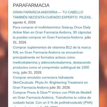
PARAFARMACIA
GRAN FARMÀCIA ANDORRA — TU CABELLO
TAMBIÉN NECESITA CUIDADO EXPERTO: PILEXIL.
agosto 6, 2026
Para comprar el multivitamínico Solaray Once Daily
Active Man en Gran Farmacia Andorra, 90 cápsulas
la puedes comprar en Gran Farmacia Andorra.
julio
31, 2026
Comprar suplementos de vitamina B12 de la marca
KAL en Gran Farmacia Andorra se encuentran
principalmente en formatos activos como
metilcobalamina y adenosilcobalamina, destacando
productos como el comprimido sublingual de 1000
mcg,
julio 31, 2026
Comprar emulsión correctora hidratante
SkinCeuticals. Phyto A+ Brightening Treatment en
Gran Farmacia Andorra
julio 30, 2026
Comprar Press & Glow™ tónico con PHA de Medik8
en Gran Farmacia Andorra. Transforma tu rutina de
cuidado facial. Con un 5 % de polihidroxiácido (PHA)