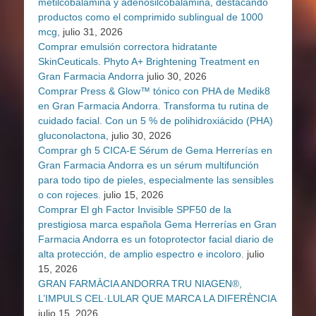
metilcobalamina y adenosilcobalamina, destacando
productos como el comprimido sublingual de 1000
mcg,
julio 31, 2026
Comprar emulsión correctora hidratante
SkinCeuticals. Phyto A+ Brightening Treatment en
Gran Farmacia Andorra
julio 30, 2026
Comprar Press & Glow™ tónico con PHA de Medik8
en Gran Farmacia Andorra. Transforma tu rutina de
cuidado facial. Con un 5 % de polihidroxiácido (PHA)
gluconolactona,
julio 30, 2026
Comprar gh 5 CICA-E Sérum de Gema Herrerías en
Gran Farmacia Andorra es un sérum multifunción
para todo tipo de pieles, especialmente las sensibles
o con rojeces.
julio 15, 2026
Comprar El gh Factor Invisible SPF50 de la
prestigiosa marca española Gema Herrerías en Gran
Farmacia Andorra es un fotoprotector facial diario de
alta protección, de amplio espectro e incoloro.
julio
15, 2026
GRAN FARMÀCIA ANDORRA TRU NIAGEN®,
L’IMPULS CEL·LULAR QUE MARCA LA DIFERÈNCIA
julio 15, 2026