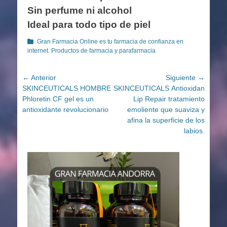
Sin perfume ni alcohol
Ideal para todo tipo de piel
Categorías
Gran Farmacia Online es tu farmacia de confianza en
internet. Productos de farmacia y parafarmacia
Navegación
← Anterior
Siguiente →
Entrada
Entrada
SKINCEUTICALS HOMBRE
SKINCEUTICALS Antioxidant
de
anterior:
siguiente:
Phloretin CF gel es un
Lip Repair tratamiento
entradas
antioxidante revolucionario
emoliente que suaviza y
afina la superficie de los
labios.