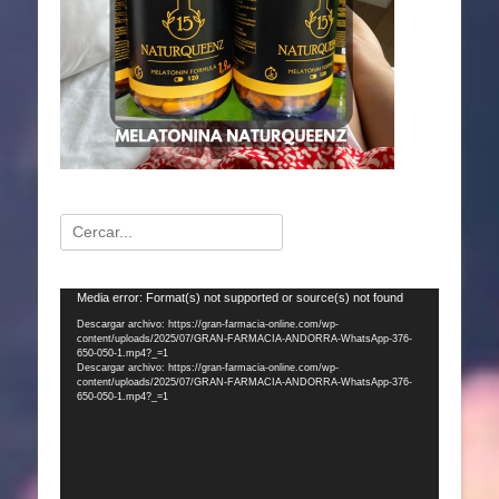
Buscar:
Reproductor
Media error: Format(s) not supported or source(s) not found
de
Descargar archivo: https://gran-farmacia-online.com/wp-
content/uploads/2025/07/GRAN-FARMACIA-ANDORRA-WhatsApp-376-
vídeo
650-050-1.mp4?_=1
Descargar archivo: https://gran-farmacia-online.com/wp-
content/uploads/2025/07/GRAN-FARMACIA-ANDORRA-WhatsApp-376-
650-050-1.mp4?_=1