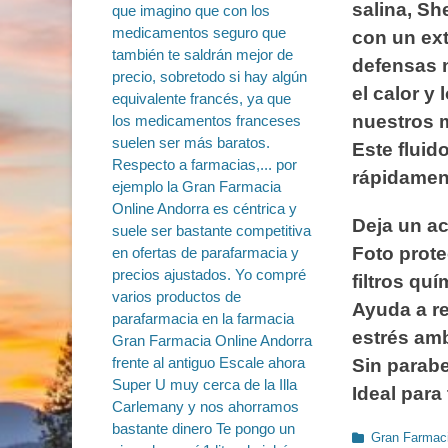
salina, Sh
con un ext
defensas n
el calor y
nuestros m
Este fluid
rápidament
Deja un ac
Foto prote
filtros qu
Ayuda a re
estrés amb
Sin parab
Ideal para 
Categorías
Gran Farmaci