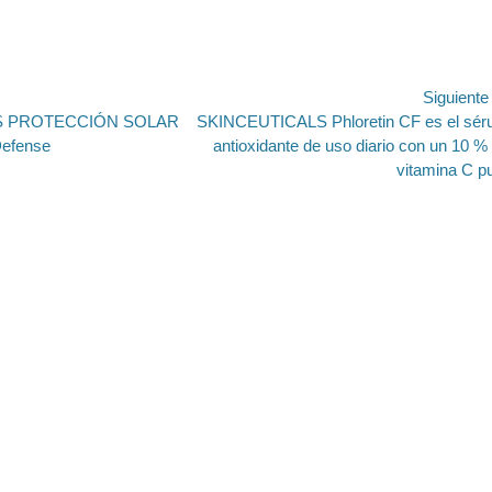
ión
Siguient
Entrada
S PROTECCIÓN SOLAR
SKINCEUTICALS Phloretin CF es el sé
siguiente:
Defense
antioxidante de uso diario con un 10 %
vitamina C p