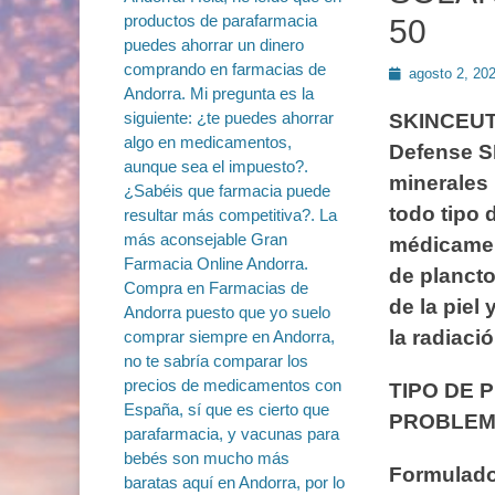
50
Publicado
agosto 2, 20
en
SKINCEUT
Defense SP
minerales
todo tipo 
médicament
de plancto
de la piel 
la radiaci
TIPO DE PI
PROBLEMÁT
Formulado 