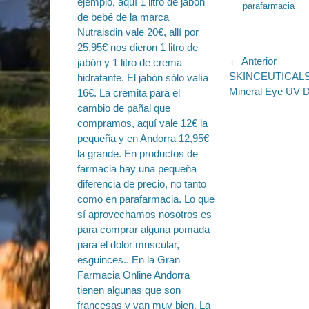
parafarmacia
Navegac
← Anterior
Entrada
SKINCEUTICAL
de
anterior:
Mineral Eye UV 
entradas