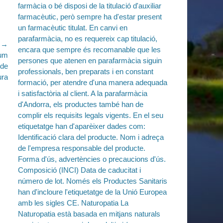
e →
rum
 de
ura