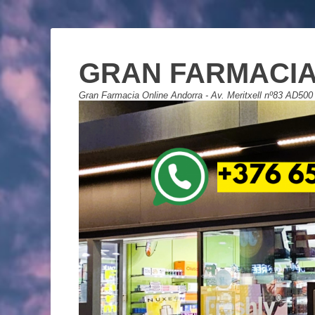
GRAN FARMACIA
Gran Farmacia Online Andorra - Av. Meritxell nº83 AD500 