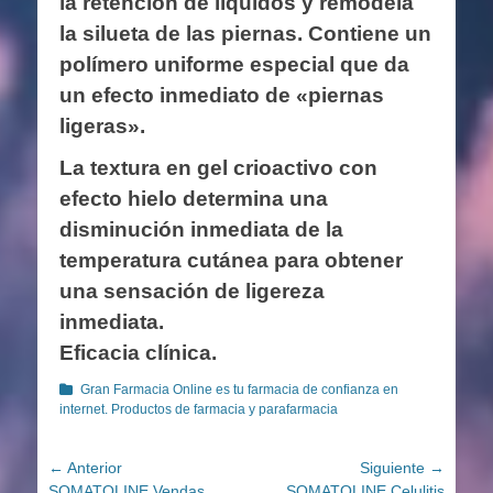
la retención de líquidos y remodela
la silueta de las piernas. Contiene un
polímero uniforme especial que da
un efecto inmediato de «piernas
ligeras».
La textura en gel crioactivo con
efecto hielo determina una
disminución inmediata de la
temperatura cutánea para obtener
una sensación de ligereza
inmediata.
Eficacia clínica.
Categorías
Gran Farmacia Online es tu farmacia de confianza en
internet. Productos de farmacia y parafarmacia
Navegación
← Anterior
Siguiente →
Entrada
Entrada
SOMATOLINE Vendas
SOMATOLINE Celulitis