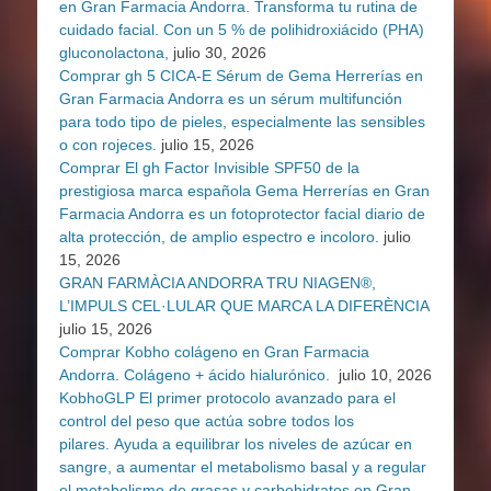
en Gran Farmacia Andorra. Transforma tu rutina de
cuidado facial. Con un 5 % de polihidroxiácido (PHA)
gluconolactona,
julio 30, 2026
Comprar gh 5 CICA-E Sérum de Gema Herrerías en
Gran Farmacia Andorra es un sérum multifunción
para todo tipo de pieles, especialmente las sensibles
o con rojeces.
julio 15, 2026
Comprar El gh Factor Invisible SPF50 de la
prestigiosa marca española Gema Herrerías en Gran
Farmacia Andorra es un fotoprotector facial diario de
alta protección, de amplio espectro e incoloro.
julio
15, 2026
GRAN FARMÀCIA ANDORRA TRU NIAGEN®,
L’IMPULS CEL·LULAR QUE MARCA LA DIFERÈNCIA
julio 15, 2026
Comprar Kobho colágeno en Gran Farmacia
Andorra. Colágeno + ácido hialurónico.
julio 10, 2026
KobhoGLP El primer protocolo avanzado para el
control del peso que actúa sobre todos los
pilares. Ayuda a equilibrar los niveles de azúcar en
sangre, a aumentar el metabolismo basal y a regular
el metabolismo de grasas y carbohidratos en Gran