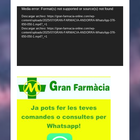
Reproductor
Media error: Format(s) not supported or source(s) not found
de
Descargar archivo: https://gran-farmacia-online.com/wp-
content/uploads/2025/07/GRAN-FARMACIA-ANDORRA-WhatsApp-376-
vídeo
650-050-1.mp4?_=1
Descargar archivo: https://gran-farmacia-online.com/wp-
content/uploads/2025/07/GRAN-FARMACIA-ANDORRA-WhatsApp-376-
650-050-1.mp4?_=1