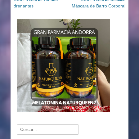
de
anterior:
siguiente:
drenantes
Máscara de Barro Corporal
entradas
Buscar: