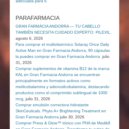
PARAFARMACIA
GRAN FARMÀCIA ANDORRA — TU CABELLO
TAMBIÉN NECESITA CUIDADO EXPERTO: PILEXIL.
agosto 6, 2026
Para comprar el multivitamínico Solaray Once Daily
Active Man en Gran Farmacia Andorra, 90 cápsulas
la puedes comprar en Gran Farmacia Andorra.
julio
31, 2026
Comprar suplementos de vitamina B12 de la marca
KAL en Gran Farmacia Andorra se encuentran
principalmente en formatos activos como
metilcobalamina y adenosilcobalamina, destacando
productos como el comprimido sublingual de 1000
mcg,
julio 31, 2026
Comprar emulsión correctora hidratante
SkinCeuticals. Phyto A+ Brightening Treatment en
Gran Farmacia Andorra
julio 30, 2026
Comprar Press & Glow™ tónico con PHA de Medik8
en Gran Farmacia Andorra. Transforma tu rutina de