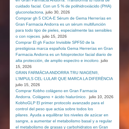
cuidado facial. Con un 5 % de polihidroxiácido (PHA)
gluconolactona,
julio 30, 2026
Comprar gh 5 CICA-E Sérum de Gema Herrerías en
Gran Farmacia Andorra es un sérum multifunción
para todo tipo de pieles, especialmente las sensibles
o con rojeces.
julio 15, 2026
Comprar El gh Factor Invisible SPF50 de la
prestigiosa marca española Gema Herrerías en Gran
Farmacia Andorra es un fotoprotector facial diario de
alta protección, de amplio espectro e incoloro.
julio
15, 2026
GRAN FARMÀCIA ANDORRA TRU NIAGEN®,
L’IMPULS CEL·LULAR QUE MARCA LA DIFERÈNCIA
julio 15, 2026
Comprar Kobho colágeno en Gran Farmacia
Andorra. Colágeno + ácido hialurónico.
julio 10, 2026
KobhoGLP El primer protocolo avanzado para el
control del peso que actúa sobre todos los
pilares. Ayuda a equilibrar los niveles de azúcar en
sangre, a aumentar el metabolismo basal y a regular
el metabolismo de grasas y carbohidratos en Gran