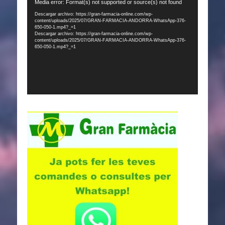
Reproductor
Media error: Format(s) not supported or source(s) not found
de
Descargar archivo: https://gran-farmacia-online.com/wp-
content/uploads/2025/07/GRAN-FARMACIA-ANDORRA-WhatsApp-376-
vídeo
650-050-1.mp4?_=1
Descargar archivo: https://gran-farmacia-online.com/wp-
content/uploads/2025/07/GRAN-FARMACIA-ANDORRA-WhatsApp-376-
650-050-1.mp4?_=1