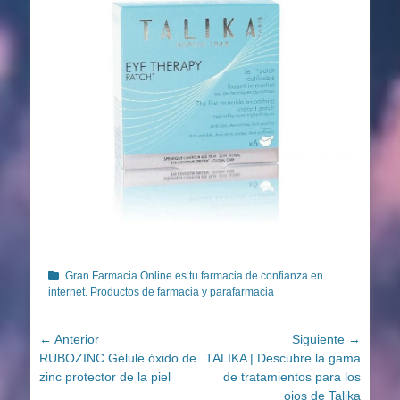
Categorías
Gran Farmacia Online es tu farmacia de confianza en
internet. Productos de farmacia y parafarmacia
Navegación
← Anterior
Siguiente →
Entrada
Entrada
RUBOZINC Gélule óxido de
TALIKA | Descubre la gama
de
anterior:
siguiente:
zinc protector de la piel
de tratamientos para los
entradas
ojos de Talika