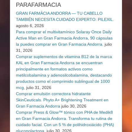
PARAFARMACIA
GRAN FARMÀCIA ANDORRA — TU CABELLO
TAMBIÉN NECESITA CUIDADO EXPERTO: PILEXIL.
agosto 6, 2026
Para comprar el multivitamínico Solaray Once Daily
Active Man en Gran Farmacia Andorra, 90 cápsulas
la puedes comprar en Gran Farmacia Andorra.
julio
31, 2026
Comprar suplementos de vitamina B12 de la marca
KAL en Gran Farmacia Andorra se encuentran
principalmente en formatos activos como
metilcobalamina y adenosilcobalamina, destacando
productos como el comprimido sublingual de 1000
mcg,
julio 31, 2026
Comprar emulsión correctora hidratante
SkinCeuticals. Phyto A+ Brightening Treatment en
Gran Farmacia Andorra
julio 30, 2026
Comprar Press & Glow™ tónico con PHA de Medik8
en Gran Farmacia Andorra. Transforma tu rutina de
cuidado facial. Con un 5 % de polihidroxiácido (PHA)
gluconolactona,
julio 30, 2026