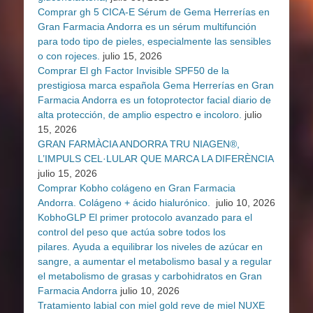
Comprar gh 5 CICA-E Sérum de Gema Herrerías en
Gran Farmacia Andorra es un sérum multifunción
para todo tipo de pieles, especialmente las sensibles
o con rojeces.
julio 15, 2026
Comprar El gh Factor Invisible SPF50 de la
prestigiosa marca española Gema Herrerías en Gran
Farmacia Andorra es un fotoprotector facial diario de
alta protección, de amplio espectro e incoloro.
julio
15, 2026
GRAN FARMÀCIA ANDORRA TRU NIAGEN®,
L’IMPULS CEL·LULAR QUE MARCA LA DIFERÈNCIA
julio 15, 2026
Comprar Kobho colágeno en Gran Farmacia
Andorra. Colágeno + ácido hialurónico.
julio 10, 2026
KobhoGLP El primer protocolo avanzado para el
control del peso que actúa sobre todos los
pilares. Ayuda a equilibrar los niveles de azúcar en
sangre, a aumentar el metabolismo basal y a regular
el metabolismo de grasas y carbohidratos en Gran
Farmacia Andorra
julio 10, 2026
Tratamiento labial con miel gold reve de miel NUXE