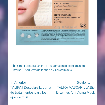
Categorías
Gran Farmacia Online es tu farmacia de confianza en
internet. Productos de farmacia y parafarmacia
Navegación
← Anterior
Siguiente →
Entrada
Entrada
TALIKA | Descubre la gama
TALIKA MASCARILLA Bio
de
anterior:
siguiente:
de tratamientos para los
Enzymes Anti-Aging Mask
entradas
ojos de Talika