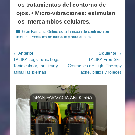
los tratamientos del contorno de
ojos. • Micro-vibraciones: estimulan
los intercambios celulares.
Categorías
Gran Farmacia Online es tu farmacia de confianza en
internet. Productos de farmacia y parafarmacia
Navegación
← Anterior
Siguiente →
Entrada
Entrada
TALIKA Legs Tonic Legs
TALIKA Free Skin
de
anterior:
siguiente:
Tonic calmar, tonificar y
Cosmético de Light Therapy
entradas
afinar las piernas
acné, brillos y rojeces