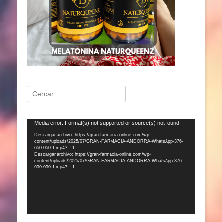
Buscar:
Reproductor
Media error: Format(s) not supported or source(s) not found
de
Descargar archivo: https://gran-farmacia-online.com/wp-
content/uploads/2025/07/GRAN-FARMACIA-ANDORRA-WhatsApp-376-
vídeo
650-050-1.mp4?_=1
Descargar archivo: https://gran-farmacia-online.com/wp-
content/uploads/2025/07/GRAN-FARMACIA-ANDORRA-WhatsApp-376-
650-050-1.mp4?_=1