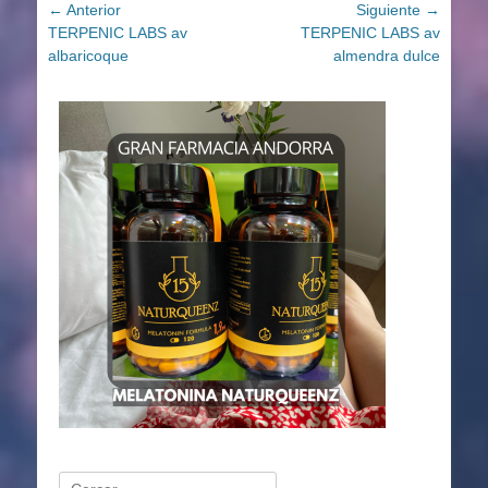
Navegación
← Anterior
Siguiente →
Entrada
Entrada
TERPENIC LABS av
TERPENIC LABS av
de
anterior:
siguiente:
albaricoque
almendra dulce
entradas
Buscar: