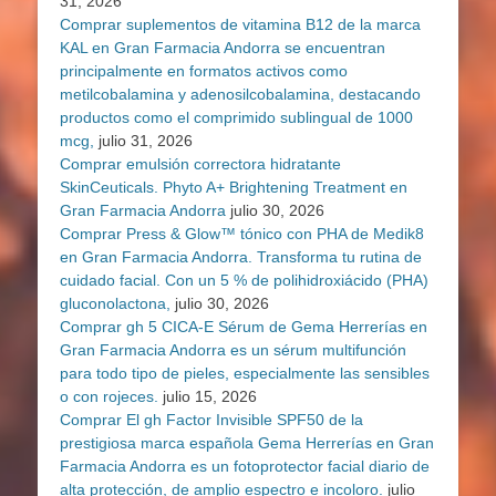
31, 2026
Comprar suplementos de vitamina B12 de la marca
KAL en Gran Farmacia Andorra se encuentran
principalmente en formatos activos como
metilcobalamina y adenosilcobalamina, destacando
productos como el comprimido sublingual de 1000
mcg,
julio 31, 2026
Comprar emulsión correctora hidratante
SkinCeuticals. Phyto A+ Brightening Treatment en
Gran Farmacia Andorra
julio 30, 2026
Comprar Press & Glow™ tónico con PHA de Medik8
en Gran Farmacia Andorra. Transforma tu rutina de
cuidado facial. Con un 5 % de polihidroxiácido (PHA)
gluconolactona,
julio 30, 2026
Comprar gh 5 CICA-E Sérum de Gema Herrerías en
Gran Farmacia Andorra es un sérum multifunción
para todo tipo de pieles, especialmente las sensibles
o con rojeces.
julio 15, 2026
Comprar El gh Factor Invisible SPF50 de la
prestigiosa marca española Gema Herrerías en Gran
Farmacia Andorra es un fotoprotector facial diario de
alta protección, de amplio espectro e incoloro.
julio