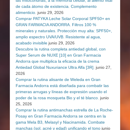
las mitocondrias, a la memoria celular, al aliento vital
de cada átomo de existencia. Complemento
alimenticio.
junio 29, 2026
Comprar PATYKA Leche Solar Corporal SPF50+ en
GRAN FARMACIA ANDORRA. Filtros 100 %
minerales y naturales. Protección muy alta: SPF50+,
amplio espectro UVA/UVB. Resistente al agua,
acabado invisible
junio 29, 2026
Descubre la rutina completa antiedad global, con
Super Serum de NUXE [10] en Gran Farmacia
Andorra que multiplica la eficacia de la crema
Antiedad Global Nuxuriance Ultra Alfa [3R].
junio 27,
2026
Comprar la rutina alisante de Weleda en Gran
Farmacia Andorra está diseñada para combatir las
primeras arrugas y líneas de expresión usando el
poder de la rosa mosqueta Bio y el té blanco.
junio
25, 2026
Comprar la rutina antimanchas estrella de La Roche-
Posay en Gran Farmacia Andorra se centra en la
gama Mela B3, Melasyl y Niacinamida. Combate
manchas (sol, acné y edad) unificando el tono
junio