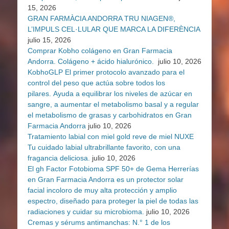
15, 2026
GRAN FARMÀCIA ANDORRA TRU NIAGEN®,
L’IMPULS CEL·LULAR QUE MARCA LA DIFERÈNCIA
julio 15, 2026
Comprar Kobho colágeno en Gran Farmacia
Andorra. Colágeno + ácido hialurónico.
julio 10, 2026
KobhoGLP El primer protocolo avanzado para el
control del peso que actúa sobre todos los
pilares. Ayuda a equilibrar los niveles de azúcar en
sangre, a aumentar el metabolismo basal y a regular
el metabolismo de grasas y carbohidratos en Gran
Farmacia Andorra
julio 10, 2026
Tratamiento labial con miel gold reve de miel NUXE
Tu cuidado labial ultrabrillante favorito, con una
fragancia deliciosa.
julio 10, 2026
El gh Factor Fotobioma SPF 50+ de Gema Herrerías
en Gran Farmacia Andorra es un protector solar
facial incoloro de muy alta protección y amplio
espectro, diseñado para proteger la piel de todas las
radiaciones y cuidar su microbioma.
julio 10, 2026
Cremas y sérums antimanchas: N.° 1 de los