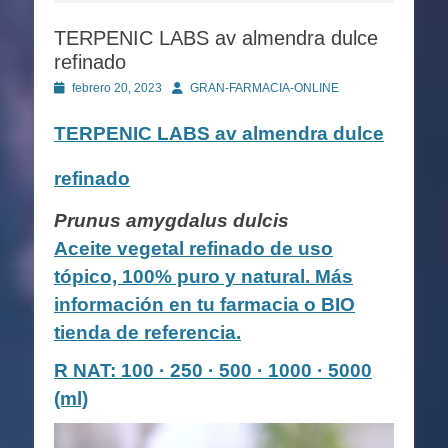
TERPENIC LABS av almendra dulce
refinado
Publicado
Autor
febrero 20, 2023
GRAN-FARMACIA-ONLINE
en
TERPENIC LABS
av almendra dulce
refinado
Prunus amygdalus dulcis
Aceite vegetal refinado de uso
tópico, 100% puro y natural. Más
información en tu farmacia o BIO
tienda de referencia.
R NAT: 100 · 250 · 500 · 1000 · 5000
(ml)
Reproductor