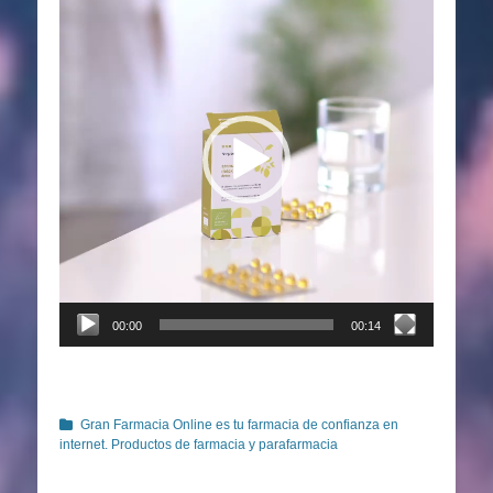
de
vídeo
00:00
00:14
Categorías
Gran Farmacia Online es tu farmacia de confianza en
internet. Productos de farmacia y parafarmacia