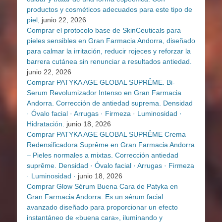
productos y cosméticos adecuados para este tipo de
piel,
junio 22, 2026
Comprar el protocolo base de SkinCeuticals para
pieles sensibles en Gran Farmacia Andorra, diseñado
para calmar la irritación, reducir rojeces y reforzar la
barrera cutánea sin renunciar a resultados antiedad.
junio 22, 2026
Comprar PATYKA AGE GLOBAL SUPRÊME. Bi-
Serum Revolumizador Intenso en Gran Farmacia
Andorra. Corrección de antiedad suprema. Densidad
· Óvalo facial · Arrugas · Firmeza · Luminosidad ·
Hidratación.
junio 18, 2026
Comprar PATYKA AGE GLOBAL SUPRÊME Crema
Redensificadora Suprême en Gran Farmacia Andorra
– Pieles normales a mixtas. Corrección antiedad
suprême. Densidad · Óvalo facial · Arrugas · Firmeza
· Luminosidad ·
junio 18, 2026
Comprar Glow Sérum Buena Cara de Patyka en
Gran Farmacia Andorra. Es un sérum facial
avanzado diseñado para proporcionar un efecto
instantáneo de «buena cara», iluminando y