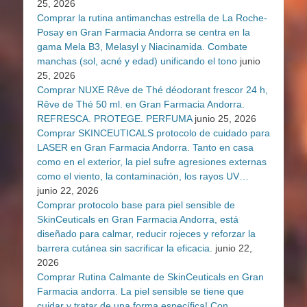
25, 2026
Comprar la rutina antimanchas estrella de La Roche-
Posay en Gran Farmacia Andorra se centra en la
gama Mela B3, Melasyl y Niacinamida. Combate
manchas (sol, acné y edad) unificando el tono
junio
25, 2026
Comprar NUXE Rêve de Thé déodorant frescor 24 h,
Rêve de Thé 50 ml. en Gran Farmacia Andorra.
REFRESCA. PROTEGE. PERFUMA
junio 25, 2026
Comprar SKINCEUTICALS protocolo de cuidado para
LASER en Gran Farmacia Andorra. Tanto en casa
como en el exterior, la piel sufre agresiones externas
como el viento, la contaminación, los rayos UV…
junio 22, 2026
Comprar protocolo base para piel sensible de
SkinCeuticals en Gran Farmacia Andorra, está
diseñado para calmar, reducir rojeces y reforzar la
barrera cutánea sin sacrificar la eficacia.
junio 22,
2026
Comprar Rutina Calmante de SkinCeuticals en Gran
Farmacia andorra. La piel sensible se tiene que
cuidar y tratar de una forma específica! Con