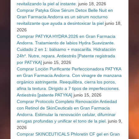
revitalizando la piel al instante.
junio 18, 2026
Comprar Patyka Glow Sérum Detox Belle Nuit en
Gran Farmacia Andorra es un sérum nocturno
revitalizante que ayuda a desintoxicar la piel
junio 18,
2026
Comprar PATYKA HYDRA 2026 en Gran Farmacia
Andorra. Tratamiento de labios Hydra Suavizante.
Cuidado 2 en 1: bálsamo + mascarilla. Hidratación
24h*. Nutre, repara. Antiestrés [Patente registrada
por PATYKA]
junio 15, 2026
Comprar Loción Purificante Perfeccionadora PATYKA
en Gran Farmacia Andorra. Con vinagre de manzana
orgánico astringente. Reequilibra, cierra los poros,
afina la textura. Dirigido a 7 tipos de imperfecciones.
Antiestrés [patente PATYKA]
junio 15, 2026
Comprar Protocolo Completo Renovación Antiedad
con Retinol de SkinCeuticals en Gran Farmacia
Andorra. Estimular la renovación celular, difuminar
arrugas profundas y unificar el tono de la piel.
junio 9,
2026
Comprar SKINCEUTICALS Phloretin CF gel en Gran