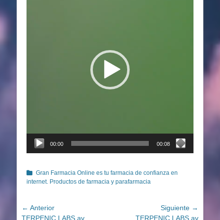
de
vídeo
00:00
00:08
Categorías
Gran Farmacia Online es tu farmacia de confianza en
internet. Productos de farmacia y parafarmacia
Navegación
← Anterior
Siguiente →
Entrada
Entrada
TERPENIC LABS av
TERPENIC LABS av
de