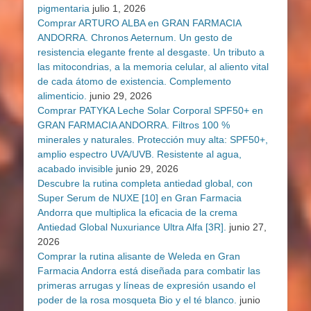
pigmentaria
julio 1, 2026
Comprar ARTURO ALBA en GRAN FARMACIA
ANDORRA. Chronos Aeternum. Un gesto de
resistencia elegante frente al desgaste. Un tributo a
las mitocondrias, a la memoria celular, al aliento vital
de cada átomo de existencia. Complemento
alimenticio.
junio 29, 2026
Comprar PATYKA Leche Solar Corporal SPF50+ en
GRAN FARMACIA ANDORRA. Filtros 100 %
minerales y naturales. Protección muy alta: SPF50+,
amplio espectro UVA/UVB. Resistente al agua,
acabado invisible
junio 29, 2026
Descubre la rutina completa antiedad global, con
Super Serum de NUXE [10] en Gran Farmacia
Andorra que multiplica la eficacia de la crema
Antiedad Global Nuxuriance Ultra Alfa [3R].
junio 27,
2026
Comprar la rutina alisante de Weleda en Gran
Farmacia Andorra está diseñada para combatir las
primeras arrugas y líneas de expresión usando el
poder de la rosa mosqueta Bio y el té blanco.
junio