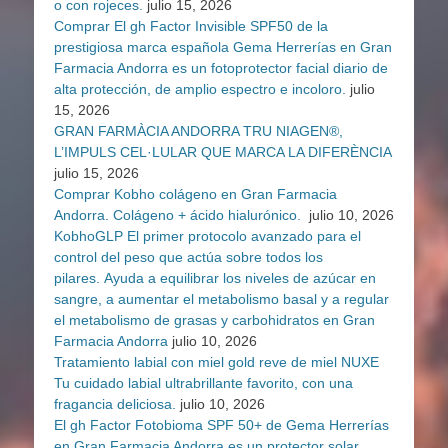
o con rojeces.
julio 15, 2026
Comprar El gh Factor Invisible SPF50 de la
prestigiosa marca española Gema Herrerías en Gran
Farmacia Andorra es un fotoprotector facial diario de
alta protección, de amplio espectro e incoloro.
julio
15, 2026
GRAN FARMÀCIA ANDORRA TRU NIAGEN®,
L’IMPULS CEL·LULAR QUE MARCA LA DIFERÈNCIA
julio 15, 2026
Comprar Kobho colágeno en Gran Farmacia
Andorra. Colágeno + ácido hialurónico.
julio 10, 2026
KobhoGLP El primer protocolo avanzado para el
control del peso que actúa sobre todos los
pilares. Ayuda a equilibrar los niveles de azúcar en
sangre, a aumentar el metabolismo basal y a regular
el metabolismo de grasas y carbohidratos en Gran
Farmacia Andorra
julio 10, 2026
Tratamiento labial con miel gold reve de miel NUXE
Tu cuidado labial ultrabrillante favorito, con una
fragancia deliciosa.
julio 10, 2026
El gh Factor Fotobioma SPF 50+ de Gema Herrerías
en Gran Farmacia Andorra es un protector solar