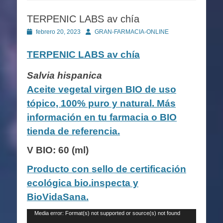
TERPENIC LABS av chía
Publicado
Autor
febrero 20, 2023
GRAN-FARMACIA-ONLINE
en
TERPENIC LABS
av chía
Salvia hispanica
Aceite vegetal virgen BIO de uso
tópico, 100% puro y natural. Más
información en tu farmacia o BIO
tienda de referencia.
V BIO: 60 (ml)
Producto con sello de certificación
ecológica bio.inspecta y
BioVidaSana.
Reproductor
Media error: Format(s) not supported or source(s) not found