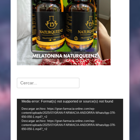
Buscar:
Reproductor
Media error: Format(s) not supported or source(s) not found
de
Descargar archivo: https://gran-farmacia-online.com/wp-
content/uploads/2025/07/GRAN-FARMACIA-ANDORRA-WhatsApp-376-
vídeo
650-050-1.mp4?_=2
Descargar archivo: https://gran-farmacia-online.com/wp-
content/uploads/2025/07/GRAN-FARMACIA-ANDORRA-WhatsApp-376-
650-050-1.mp4?_=2