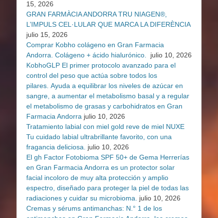
15, 2026
GRAN FARMÀCIA ANDORRA TRU NIAGEN®,
L’IMPULS CEL·LULAR QUE MARCA LA DIFERÈNCIA
julio 15, 2026
Comprar Kobho colágeno en Gran Farmacia
Andorra. Colágeno + ácido hialurónico.
julio 10, 2026
KobhoGLP El primer protocolo avanzado para el
control del peso que actúa sobre todos los
pilares. Ayuda a equilibrar los niveles de azúcar en
sangre, a aumentar el metabolismo basal y a regular
el metabolismo de grasas y carbohidratos en Gran
Farmacia Andorra
julio 10, 2026
Tratamiento labial con miel gold reve de miel NUXE
Tu cuidado labial ultrabrillante favorito, con una
fragancia deliciosa.
julio 10, 2026
El gh Factor Fotobioma SPF 50+ de Gema Herrerías
en Gran Farmacia Andorra es un protector solar
facial incoloro de muy alta protección y amplio
espectro, diseñado para proteger la piel de todas las
radiaciones y cuidar su microbioma.
julio 10, 2026
Cremas y sérums antimanchas: N.° 1 de los