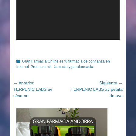
Categorías
Gran Farmacia Online es tu farmacia de confianza en
internet. Productos de farmacia y parafarmacia
Navegación
← Anterior
Siguiente →
Entrada
Entrada
TERPENIC LABS av
TERPENIC LABS av pepita
de
anterior:
siguiente:
sésamo
de uva
entradas