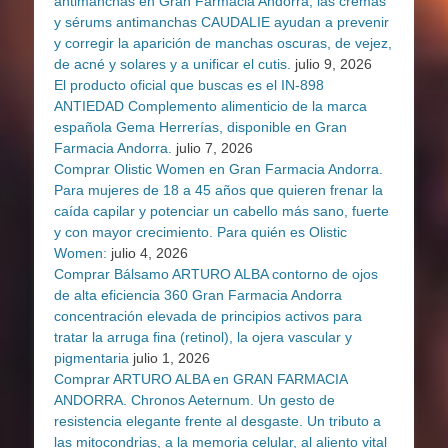
antimanchas en Gran Farmacia Andorra, las cremas
y sérums antimanchas CAUDALIE ayudan a prevenir
y corregir la aparición de manchas oscuras, de vejez,
de acné y solares y a unificar el cutis.
julio 9, 2026
El producto oficial que buscas es el IN-898
ANTIEDAD Complemento alimenticio de la marca
española Gema Herrerías, disponible en Gran
Farmacia Andorra.
julio 7, 2026
Comprar Olistic Women en Gran Farmacia Andorra.
Para mujeres de 18 a 45 años que quieren frenar la
caída capilar y potenciar un cabello más sano, fuerte
y con mayor crecimiento. Para quién es Olistic
Women:
julio 4, 2026
Comprar Bálsamo ARTURO ALBA contorno de ojos
de alta eficiencia 360 Gran Farmacia Andorra
concentración elevada de principios activos para
tratar la arruga fina (retinol), la ojera vascular y
pigmentaria
julio 1, 2026
Comprar ARTURO ALBA en GRAN FARMACIA
ANDORRA. Chronos Aeternum. Un gesto de
resistencia elegante frente al desgaste. Un tributo a
las mitocondrias, a la memoria celular, al aliento vital