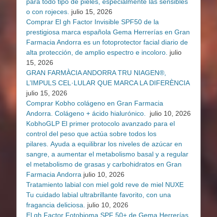
para todo tipo de pieles, especialmente las sensibles
o con rojeces.
julio 15, 2026
Comprar El gh Factor Invisible SPF50 de la
prestigiosa marca española Gema Herrerías en Gran
Farmacia Andorra es un fotoprotector facial diario de
alta protección, de amplio espectro e incoloro.
julio
15, 2026
GRAN FARMÀCIA ANDORRA TRU NIAGEN®,
L’IMPULS CEL·LULAR QUE MARCA LA DIFERÈNCIA
julio 15, 2026
Comprar Kobho colágeno en Gran Farmacia
Andorra. Colágeno + ácido hialurónico.
julio 10, 2026
KobhoGLP El primer protocolo avanzado para el
control del peso que actúa sobre todos los
pilares. Ayuda a equilibrar los niveles de azúcar en
sangre, a aumentar el metabolismo basal y a regular
el metabolismo de grasas y carbohidratos en Gran
Farmacia Andorra
julio 10, 2026
Tratamiento labial con miel gold reve de miel NUXE
Tu cuidado labial ultrabrillante favorito, con una
fragancia deliciosa.
julio 10, 2026
El gh Factor Fotobioma SPF 50+ de Gema Herrerías