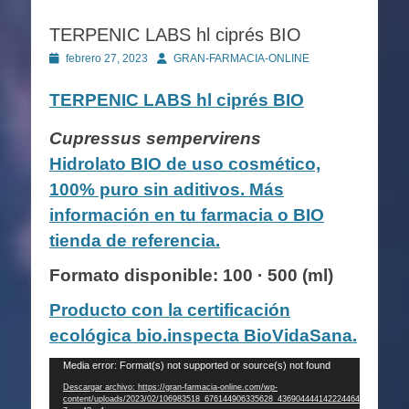
TERPENIC LABS hl ciprés BIO
Publicado
Autor
febrero 27, 2023
GRAN-FARMACIA-ONLINE
en
TERPENIC LABS
hl ciprés BIO
Cupressus sempervirens
Hidrolato BIO de uso cosmético,
100% puro sin aditivos. Más
información en tu farmacia o BIO
tienda de referencia.
Formato disponible: 100 · 500 (ml)
Producto con la certificación
ecológica bio.inspecta BioVidaSana.
Reproductor
Media error: Format(s) not supported or source(s) not found
de
Descargar archivo: https://gran-farmacia-online.com/wp-
content/uploads/2023/02/106983518_676144906335628_436904444142224464_n-
vídeo