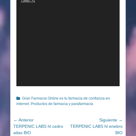
7.mp4?_=1
Categorías
Gran Farmacia Online es tu farmacia de confianza en
internet. Productos de farmacia y parafarmacia
Navegación
← Anterior
Siguiente →
Entrada
Entrada
TERPENIC LABS hl cedro
TERPENIC LABS hl enebro
de
anterior:
siguiente:
atlas BIO
BIO
entradas