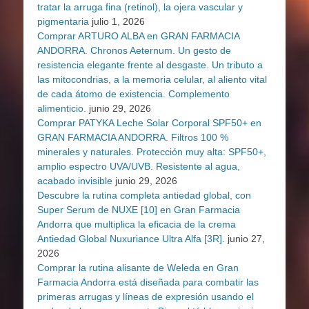
tratar la arruga fina (retinol), la ojera vascular y
pigmentaria
julio 1, 2026
Comprar ARTURO ALBA en GRAN FARMACIA
ANDORRA. Chronos Aeternum. Un gesto de
resistencia elegante frente al desgaste. Un tributo a
las mitocondrias, a la memoria celular, al aliento vital
de cada átomo de existencia. Complemento
alimenticio.
junio 29, 2026
Comprar PATYKA Leche Solar Corporal SPF50+ en
GRAN FARMACIA ANDORRA. Filtros 100 %
minerales y naturales. Protección muy alta: SPF50+,
amplio espectro UVA/UVB. Resistente al agua,
acabado invisible
junio 29, 2026
Descubre la rutina completa antiedad global, con
Super Serum de NUXE [10] en Gran Farmacia
Andorra que multiplica la eficacia de la crema
Antiedad Global Nuxuriance Ultra Alfa [3R].
junio 27,
2026
Comprar la rutina alisante de Weleda en Gran
Farmacia Andorra está diseñada para combatir las
primeras arrugas y líneas de expresión usando el