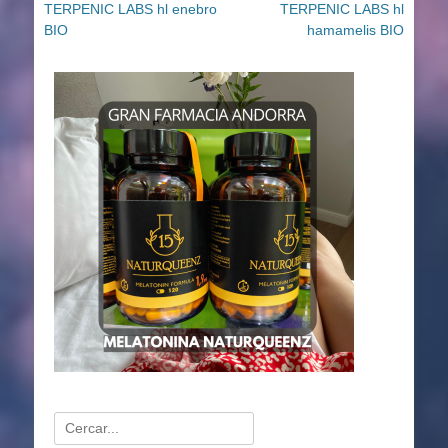
Entrada
Entrada
TERPENIC LABS hl enebro
TERPENIC LABS hl
de
anterior:
siguiente:
BIO
hamamelis BIO
entradas
Buscar: