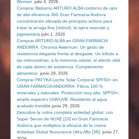
Women:
julio 4, 2026
Comprar Bálsamo ARTURO ALBA contorno de ojos
de alta eficiencia 360 Gran Farmacia Andorra
concentración elevada de principios activos para
tratar la arruga fina (retinol), la ojera vascular y
pigmentaria
julio 1, 2026
Comprar ARTURO ALBA en GRAN FARMACIA
ANDORRA. Chronos Aeternum. Un gesto de
resistencia elegante frente al desgaste. Un tributo a
las mitocondrias, a la memoria celular, al aliento vital
de cada átomo de existencia. Complemento
alimenticio.
junio 29, 2026
Comprar PATYKA Leche Solar Corporal SPF50+ en
GRAN FARMACIA ANDORRA. Filtros 100 %
minerales y naturales. Protección muy alta: SPF50+,
amplio espectro UVA/UVB. Resistente al agua,
acabado invisible
junio 29, 2026
Descubre la rutina completa antiedad global, con
Super Serum de NUXE [10] en Gran Farmacia
Andorra que multiplica la eficacia de la crema
Antiedad Global Nuxuriance Ultra Alfa [3R].
junio 27,
2026