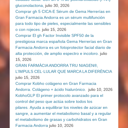
gluconolactona,
julio 30, 2026
Comprar gh 5 CICA-E Sérum de Gema Herrerías en
Gran Farmacia Andorra es un sérum multifunción
para todo tipo de pieles, especialmente las sensibles
o con rojeces.
julio 15, 2026
Comprar El gh Factor Invisible SPF50 de la
prestigiosa marca española Gema Herrerías en Gran
Farmacia Andorra es un fotoprotector facial diario de
alta protección, de amplio espectro e incoloro.
julio
15, 2026
GRAN FARMÀCIA ANDORRA TRU NIAGEN®,
L’IMPULS CEL·LULAR QUE MARCA LA DIFERÈNCIA
julio 15, 2026
Comprar Kobho colágeno en Gran Farmacia
Andorra. Colágeno + ácido hialurónico.
julio 10, 2026
KobhoGLP El primer protocolo avanzado para el
control del peso que actúa sobre todos los
pilares. Ayuda a equilibrar los niveles de azúcar en
sangre, a aumentar el metabolismo basal y a regular
el metabolismo de grasas y carbohidratos en Gran
Farmacia Andorra
julio 10, 2026