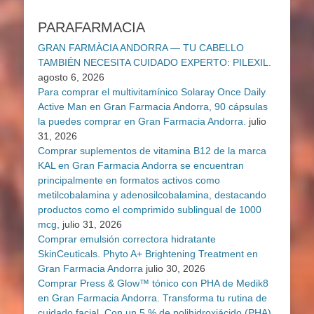
PARAFARMACIA
GRAN FARMÀCIA ANDORRA — TU CABELLO
TAMBIÉN NECESITA CUIDADO EXPERTO: PILEXIL.
agosto 6, 2026
Para comprar el multivitamínico Solaray Once Daily
Active Man en Gran Farmacia Andorra, 90 cápsulas
la puedes comprar en Gran Farmacia Andorra.
julio
31, 2026
Comprar suplementos de vitamina B12 de la marca
KAL en Gran Farmacia Andorra se encuentran
principalmente en formatos activos como
metilcobalamina y adenosilcobalamina, destacando
productos como el comprimido sublingual de 1000
mcg,
julio 31, 2026
Comprar emulsión correctora hidratante
SkinCeuticals. Phyto A+ Brightening Treatment en
Gran Farmacia Andorra
julio 30, 2026
Comprar Press & Glow™ tónico con PHA de Medik8
en Gran Farmacia Andorra. Transforma tu rutina de
cuidado facial. Con un 5 % de polihidroxiácido (PHA)