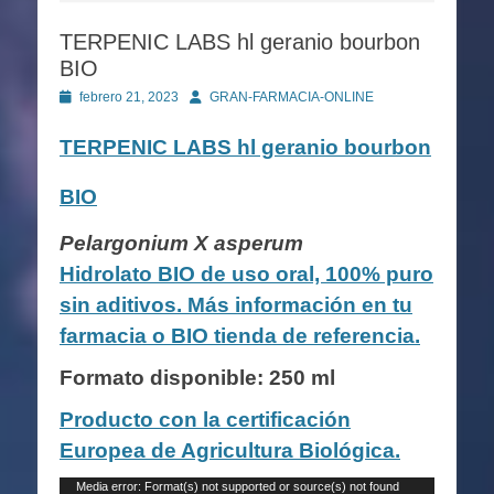
TERPENIC LABS hl geranio bourbon
BIO
Publicado
Autor
febrero 21, 2023
GRAN-FARMACIA-ONLINE
en
TERPENIC LABS
hl geranio bourbon
BIO
Pelargonium X asperum
Hidrolato BIO de uso oral, 100% puro
sin aditivos. Más información en tu
farmacia o BIO tienda de referencia.
Formato disponible: 250 ml
Producto con la certificación
Europea de Agricultura Biológica.
Reproductor
Media error: Format(s) not supported or source(s) not found