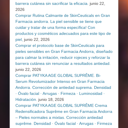
barrera cutánea sin sacrificar la eficacia.
junio 22,
2026
Comprar Rutina Calmante de SkinCeuticals en Gran
Farmacia andorra. La piel sensible se tiene que
cuidar y tratar de una forma específica! Con
productos y cosméticos adecuados para este tipo de
piel,
junio 22, 2026
Comprar el protocolo base de SkinCeuticals para
pieles sensibles en Gran Farmacia Andorra, diseñado
para calmar la irritación, reducir rojeces y reforzar la
barrera cutánea sin renunciar a resultados antiedad.
junio 22, 2026
Comprar PATYKA AGE GLOBAL SUPRÊME. Bi-
Serum Revolumizador Intenso en Gran Farmacia
Andorra. Corrección de antiedad suprema. Densidad
· Óvalo facial · Arrugas · Firmeza · Luminosidad ·
Hidratación.
junio 18, 2026
Comprar PATYKA AGE GLOBAL SUPRÊME Crema
Redensificadora Suprême en Gran Farmacia Andorra
– Pieles normales a mixtas. Corrección antiedad
suprême. Densidad · Óvalo facial · Arrugas · Firmeza