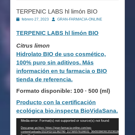
TERPENIC LABS hl limón BIO
Publicado
Autor
febrero 27, 2023
GRAN-FARMACIA-ONLINE
en
TERPENIC LABS
hl limón BIO
Citrus limon
Hidrolato BIO de uso cosmético,
100% puro sin aditivos. Más
información en tu farmacia o BIO
tienda de referencia.
Formato disponible: 100 · 500 (ml)
Producto con la certificación
ecológica bio.inspecta BioVidaSana.
Reproductor
Media error: Format(s) not supported or source(s) not found
de
Descargar archivo: https://gran-farmacia-online.com/wp-
content/uploads/2023/02/111382780_217395576199031_3645038639135236186_n-
vídeo