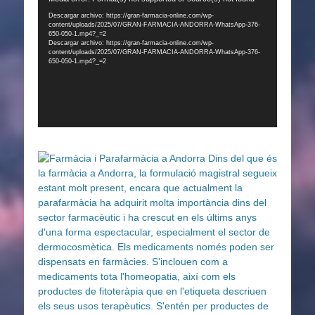
de
Descargar archivo: https://gran-farmacia-online.com/wp-
content/uploads/2025/07/GRAN-FARMACIA-ANDORRA-WhatsApp-376-
vídeo
650-050-1.mp4?_=2
Descargar archivo: https://gran-farmacia-online.com/wp-
content/uploads/2025/07/GRAN-FARMACIA-ANDORRA-WhatsApp-376-
650-050-1.mp4?_=2