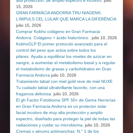
alta protección, de amplio espectro e incoloro.
julio
15, 2026
GRAN FARMÀCIA ANDORRA TRU NIAGEN®,
L’IMPULS CEL·LULAR QUE MARCA LA DIFERÈNCIA
julio 15, 2026
Comprar Kobho colágeno en Gran Farmacia
Andorra. Colágeno + ácido hialurónico.
julio 10, 2026
KobhoGLP El primer protocolo avanzado para el
control del peso que actúa sobre todos los
pilares. Ayuda a equilibrar los niveles de azúcar en
sangre, a aumentar el metabolismo basal y a regular
el metabolismo de grasas y carbohidratos en Gran
Farmacia Andorra
julio 10, 2026
Tratamiento labial con miel gold reve de miel NUXE
Tu cuidado labial ultrabrillante favorito, con una
fragancia deliciosa.
julio 10, 2026
El gh Factor Fotobioma SPF 50+ de Gema Herrerías
en Gran Farmacia Andorra es un protector solar
facial incoloro de muy alta protección y amplio
espectro, diseñado para proteger la piel de todas las
radiaciones y cuidar su microbioma.
julio 10, 2026
Cremas y sérums antimanchas: N.° 1 de los