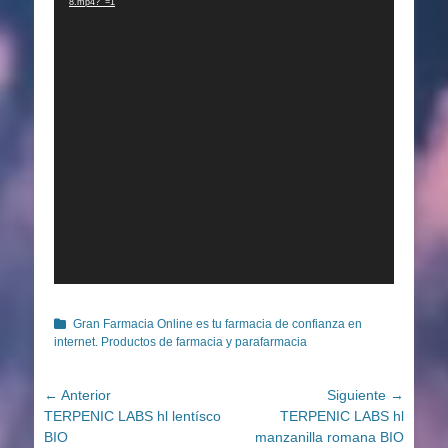
8.mp4?_=1
Categorías
Gran Farmacia Online es tu farmacia de confianza en
internet. Productos de farmacia y parafarmacia
Navegación
← Anterior
Siguiente →
Entrada
Entrada
TERPENIC LABS hl lentísco
TERPENIC LABS hl
de
anterior:
siguiente:
BIO
manzanilla romana BIO
entradas