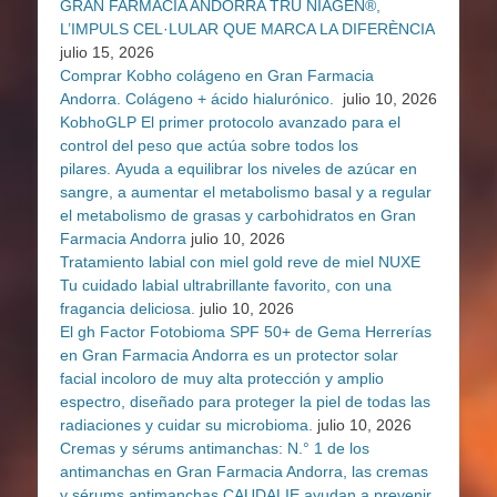
GRAN FARMÀCIA ANDORRA TRU NIAGEN®,
L’IMPULS CEL·LULAR QUE MARCA LA DIFERÈNCIA
julio 15, 2026
Comprar Kobho colágeno en Gran Farmacia
Andorra. Colágeno + ácido hialurónico.
julio 10, 2026
KobhoGLP El primer protocolo avanzado para el
control del peso que actúa sobre todos los
pilares. Ayuda a equilibrar los niveles de azúcar en
sangre, a aumentar el metabolismo basal y a regular
el metabolismo de grasas y carbohidratos en Gran
Farmacia Andorra
julio 10, 2026
Tratamiento labial con miel gold reve de miel NUXE
Tu cuidado labial ultrabrillante favorito, con una
fragancia deliciosa.
julio 10, 2026
El gh Factor Fotobioma SPF 50+ de Gema Herrerías
en Gran Farmacia Andorra es un protector solar
facial incoloro de muy alta protección y amplio
espectro, diseñado para proteger la piel de todas las
radiaciones y cuidar su microbioma.
julio 10, 2026
Cremas y sérums antimanchas: N.° 1 de los
antimanchas en Gran Farmacia Andorra, las cremas
y sérums antimanchas CAUDALIE ayudan a prevenir