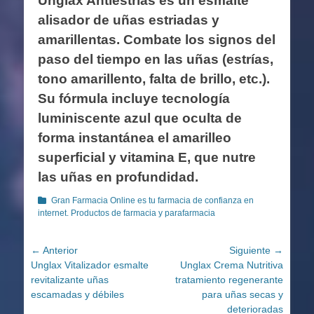
Unglax Antiestrías es un esmalte
alisador de uñas estriadas y
amarillentas. Combate los signos del
paso del tiempo en las uñas (estrías,
tono amarillento, falta de brillo, etc.).
Su fórmula incluye tecnología
luminiscente azul que oculta de
forma instantánea el amarilleo
superficial y vitamina E, que nutre
las uñas en profundidad.
Categorías
Gran Farmacia Online es tu farmacia de confianza en
internet. Productos de farmacia y parafarmacia
Navegación
← Anterior
Siguiente →
Entrada
Entrada
Unglax Vitalizador esmalte
Unglax Crema Nutritiva
de
anterior:
siguiente:
revitalizante uñas
tratamiento regenerante
entradas
escamadas y débiles
para uñas secas y
deterioradas