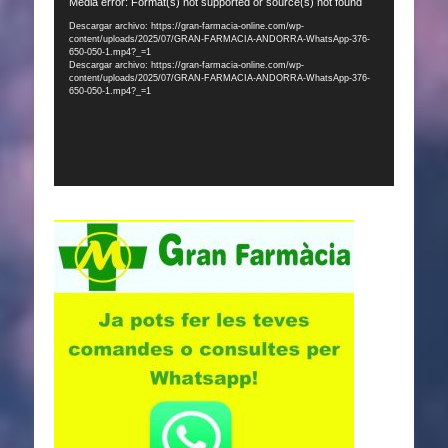
Reproductor
Media error: Format(s) not supported or source(s) not found
de
Descargar archivo: https://gran-farmacia-online.com/wp-
content/uploads/2025/07/GRAN-FARMACIA-ANDORRA-WhatsApp-376-
vídeo
650-050-1.mp4?_=1
Descargar archivo: https://gran-farmacia-online.com/wp-
content/uploads/2025/07/GRAN-FARMACIA-ANDORRA-WhatsApp-376-
650-050-1.mp4?_=1