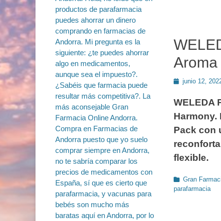
WELEDA
Aroma
Publicado
junio 12, 202
en
WELEDA Pa
Harmony. P
Pack con 
reconforta
flexible.
Categorías
Gran Farmaci
parafarmacia