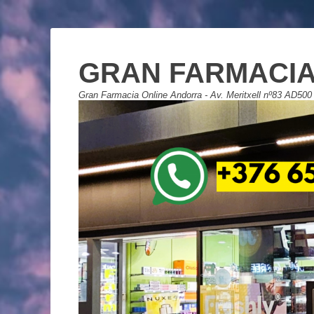
GRAN FARMACIA
Gran Farmacia Online Andorra - Av. Meritxell nº83 AD500 