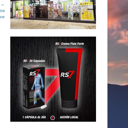
e →
osa
ove