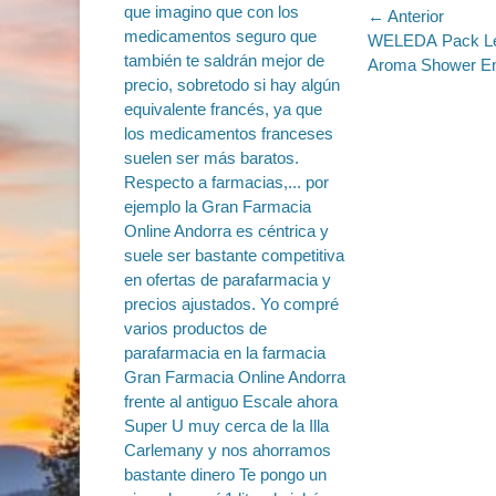
Navegac
← Anterior
Entrada
WELEDA Pack Lec
de
anterior:
Aroma Shower E
entradas