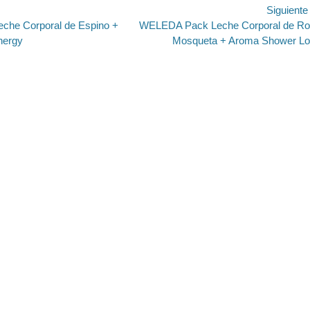
ión
Siguient
Entrada
he Corporal de Espino +
WELEDA Pack Leche Corporal de R
siguiente:
nergy
Mosqueta + Aroma Shower L