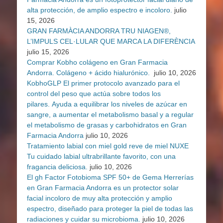
alta protección, de amplio espectro e incoloro.
julio
15, 2026
GRAN FARMÀCIA ANDORRA TRU NIAGEN®,
L’IMPULS CEL·LULAR QUE MARCA LA DIFERÈNCIA
julio 15, 2026
Comprar Kobho colágeno en Gran Farmacia
Andorra. Colágeno + ácido hialurónico.
julio 10, 2026
KobhoGLP El primer protocolo avanzado para el
control del peso que actúa sobre todos los
pilares. Ayuda a equilibrar los niveles de azúcar en
sangre, a aumentar el metabolismo basal y a regular
el metabolismo de grasas y carbohidratos en Gran
Farmacia Andorra
julio 10, 2026
Tratamiento labial con miel gold reve de miel NUXE
Tu cuidado labial ultrabrillante favorito, con una
fragancia deliciosa.
julio 10, 2026
El gh Factor Fotobioma SPF 50+ de Gema Herrerías
en Gran Farmacia Andorra es un protector solar
facial incoloro de muy alta protección y amplio
espectro, diseñado para proteger la piel de todas las
radiaciones y cuidar su microbioma.
julio 10, 2026