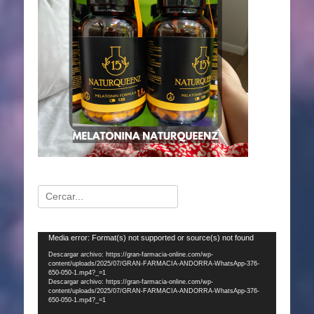
Buscar:
Reproductor
Media error: Format(s) not supported or source(s) not found
de
Descargar archivo: https://gran-farmacia-online.com/wp-
content/uploads/2025/07/GRAN-FARMACIA-ANDORRA-WhatsApp-376-
vídeo
650-050-1.mp4?_=1
Descargar archivo: https://gran-farmacia-online.com/wp-
content/uploads/2025/07/GRAN-FARMACIA-ANDORRA-WhatsApp-376-
650-050-1.mp4?_=1