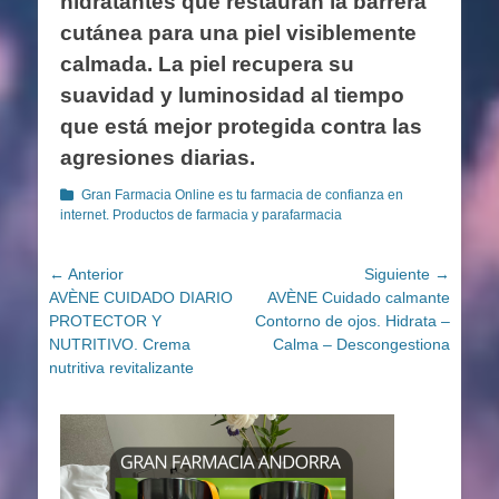
hidratantes que restauran la barrera
cutánea para una piel visiblemente
calmada. La piel recupera su
suavidad y luminosidad al tiempo
que está mejor protegida contra las
agresiones diarias.
Categorías
Gran Farmacia Online es tu farmacia de confianza en
internet. Productos de farmacia y parafarmacia
Navegación
← Anterior
Siguiente →
Entrada
Entrada
AVÈNE CUIDADO DIARIO
AVÈNE Cuidado calmante
de
anterior:
siguiente:
PROTECTOR Y
Contorno de ojos. Hidrata –
entradas
NUTRITIVO. Crema
Calma – Descongestiona
nutritiva revitalizante