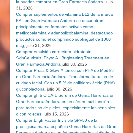
la puedes comprar en Gran Farmacia Andorra.
julio
31, 2026
Comprar suplementos de vitamina B12 de la marca
KAL en Gran Farmacia Andorra se encuentran
principalmente en formatos activos como
metilcobalamina y adenosilcobalamina, destacando
productos como el comprimido sublingual de 1000
mcg,
julio 31, 2026
Comprar emulsión correctora hidratante
SkinCeuticals. Phyto A+ Brightening Treatment en
Gran Farmacia Andorra
julio 30, 2026
Comprar Press & Glow™ tónico con PHA de Medik8
en Gran Farmacia Andorra. Transforma tu rutina de
cuidado facial. Con un 5 % de polihidroxiácido (PHA)
gluconolactona,
julio 30, 2026
Comprar gh 5 CICA-E Sérum de Gema Herrerías en
Gran Farmacia Andorra es un sérum multifunción
para todo tipo de pieles, especialmente las sensibles
o con rojeces.
julio 15, 2026
Comprar El gh Factor Invisible SPF50 de la
prestigiosa marca española Gema Herrerías en Gran
Farmacia Andorra es un fotoprotector facial diario de