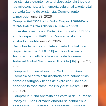
resistencia elegante frente al desgaste. Un tributo a
las mitocondrias, a la memoria celular, al aliento vital
de cada átomo de existencia. Complemento
alimenticio.
junio 29, 2026
Comprar PATYKA Leche Solar Corporal SPF50+ en
GRAN FARMACIA ANDORRA. Filtros 100 %
minerales y naturales. Protección muy alta: SPF50+,
amplio espectro UVA/UVB. Resistente al agua,
acabado invisible
junio 29, 2026
Descubre la rutina completa antiedad global, con
Super Serum de NUXE [10] en Gran Farmacia
Andorra que multiplica la eficacia de la crema
Antiedad Global Nuxuriance Ultra Alfa [3R].
junio 27,
2026
Comprar la rutina alisante de Weleda en Gran
Farmacia Andorra está diseñada para combatir las
primeras arrugas y líneas de expresión usando el
poder de la rosa mosqueta Bio y el té blanco.
junio
25, 2026
Comprar la rutina antimanchas estrella de La Roche-
Posay en Gran Farmacia Andorra se centra en la
gama Mela B3, Melasyl y Niacinamida. Combate