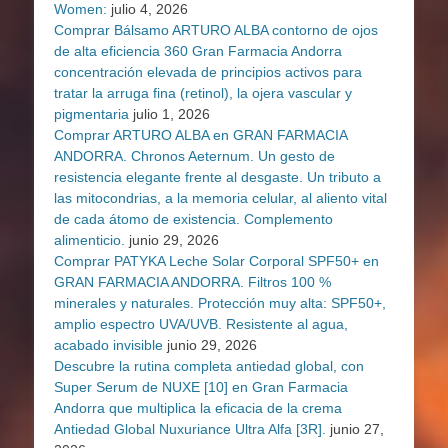
Women:
julio 4, 2026
Comprar Bálsamo ARTURO ALBA contorno de ojos
de alta eficiencia 360 Gran Farmacia Andorra
concentración elevada de principios activos para
tratar la arruga fina (retinol), la ojera vascular y
pigmentaria
julio 1, 2026
Comprar ARTURO ALBA en GRAN FARMACIA
ANDORRA. Chronos Aeternum. Un gesto de
resistencia elegante frente al desgaste. Un tributo a
las mitocondrias, a la memoria celular, al aliento vital
de cada átomo de existencia. Complemento
alimenticio.
junio 29, 2026
Comprar PATYKA Leche Solar Corporal SPF50+ en
GRAN FARMACIA ANDORRA. Filtros 100 %
minerales y naturales. Protección muy alta: SPF50+,
amplio espectro UVA/UVB. Resistente al agua,
acabado invisible
junio 29, 2026
Descubre la rutina completa antiedad global, con
Super Serum de NUXE [10] en Gran Farmacia
Andorra que multiplica la eficacia de la crema
Antiedad Global Nuxuriance Ultra Alfa [3R].
junio 27,