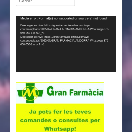
Reproductor
Media error: Format(s) not supported or source(s) not found
de
Descargar archivo: https://gran-farmacia-online.com/wp-
content/uploads/2025/07/GRAN-FARMACIA-ANDORRA-WhatsApp-376-
vídeo
650-050-1.mp4?_=1
Descargar archivo: https://gran-farmacia-online.com/wp-
content/uploads/2025/07/GRAN-FARMACIA-ANDORRA-WhatsApp-376-
650-050-1.mp4?_=1