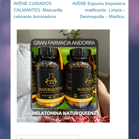
Entrada
Entrada
AVÈNE CUIDADOS
AVÈNE Espuma limpiadora
de
anterior:
siguiente:
CALMANTES. Mascarilla
matificante. Limpia –
entradas
calmante iluminadora
Desmaquilla – Matifica.
Buscar: