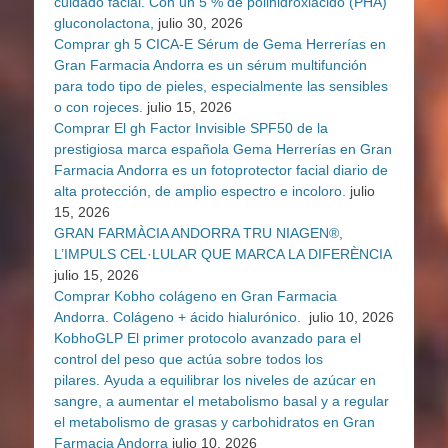
cuidado facial. Con un 5 % de polihidroxiácido (PHA)
gluconolactona,
julio 30, 2026
Comprar gh 5 CICA-E Sérum de Gema Herrerías en
Gran Farmacia Andorra es un sérum multifunción
para todo tipo de pieles, especialmente las sensibles
o con rojeces.
julio 15, 2026
Comprar El gh Factor Invisible SPF50 de la
prestigiosa marca española Gema Herrerías en Gran
Farmacia Andorra es un fotoprotector facial diario de
alta protección, de amplio espectro e incoloro.
julio
15, 2026
GRAN FARMÀCIA ANDORRA TRU NIAGEN®,
L’IMPULS CEL·LULAR QUE MARCA LA DIFERÈNCIA
julio 15, 2026
Comprar Kobho colágeno en Gran Farmacia
Andorra. Colágeno + ácido hialurónico.
julio 10, 2026
KobhoGLP El primer protocolo avanzado para el
control del peso que actúa sobre todos los
pilares. Ayuda a equilibrar los niveles de azúcar en
sangre, a aumentar el metabolismo basal y a regular
el metabolismo de grasas y carbohidratos en Gran
Farmacia Andorra
julio 10, 2026