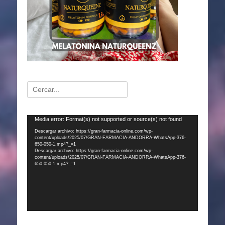
Buscar:
Reproductor
Media error: Format(s) not supported or source(s) not found
de
Descargar archivo: https://gran-farmacia-online.com/wp-
content/uploads/2025/07/GRAN-FARMACIA-ANDORRA-WhatsApp-376-
vídeo
650-050-1.mp4?_=1
Descargar archivo: https://gran-farmacia-online.com/wp-
content/uploads/2025/07/GRAN-FARMACIA-ANDORRA-WhatsApp-376-
650-050-1.mp4?_=1