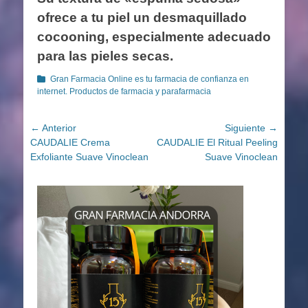
ofrece a tu piel un desmaquillado
cocooning, especialmente adecuado
para las pieles secas.
Categorías
Gran Farmacia Online es tu farmacia de confianza en
internet. Productos de farmacia y parafarmacia
Navegación
← Anterior
Siguiente →
Entrada
Entrada
CAUDALIE Crema
CAUDALIE El Ritual Peeling
de
anterior:
siguiente:
Exfoliante Suave Vinoclean
Suave Vinoclean
entradas