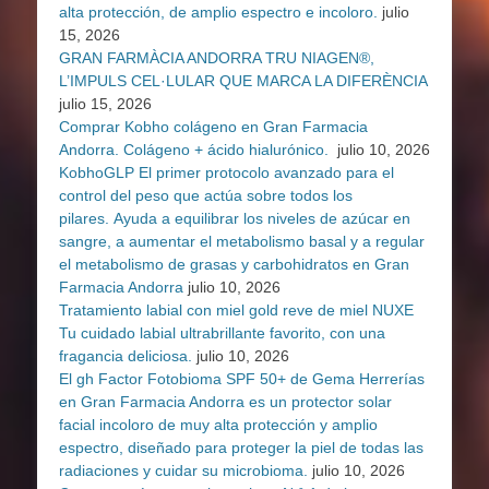
alta protección, de amplio espectro e incoloro.
julio
15, 2026
GRAN FARMÀCIA ANDORRA TRU NIAGEN®,
L’IMPULS CEL·LULAR QUE MARCA LA DIFERÈNCIA
julio 15, 2026
Comprar Kobho colágeno en Gran Farmacia
Andorra. Colágeno + ácido hialurónico.
julio 10, 2026
KobhoGLP El primer protocolo avanzado para el
control del peso que actúa sobre todos los
pilares. Ayuda a equilibrar los niveles de azúcar en
sangre, a aumentar el metabolismo basal y a regular
el metabolismo de grasas y carbohidratos en Gran
Farmacia Andorra
julio 10, 2026
Tratamiento labial con miel gold reve de miel NUXE
Tu cuidado labial ultrabrillante favorito, con una
fragancia deliciosa.
julio 10, 2026
El gh Factor Fotobioma SPF 50+ de Gema Herrerías
en Gran Farmacia Andorra es un protector solar
facial incoloro de muy alta protección y amplio
espectro, diseñado para proteger la piel de todas las
radiaciones y cuidar su microbioma.
julio 10, 2026