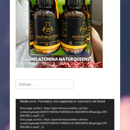
Buscar:
Reproductor
Media error: Format(s) not supported or source(s) not found
de
Descargar archivo: https://gran-farmacia-online.com/wp-
content/uploads/2025/07/GRAN-FARMACIA-ANDORRA-WhatsApp-376-
vídeo
650-050-1.mp4?_=1
Descargar archivo: https://gran-farmacia-online.com/wp-
content/uploads/2025/07/GRAN-FARMACIA-ANDORRA-WhatsApp-376-
650-050-1.mp4?_=1