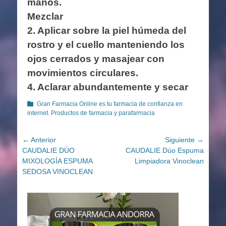
manos.
Mezclar
2. Aplicar sobre la piel húmeda del
rostro y el cuello manteniendo los
ojos cerrados y masajear con
movimientos circulares.
4. Aclarar abundantemente y secar
Categorías
Gran Farmacia Online es tu farmacia de confianza en
internet. Productos de farmacia y parafarmacia
Navegación
← Anterior
Siguiente →
Entrada
Entrada
CAUDALIE DÚO
CAUDALIE Dúo Espuma
de
anterior:
siguiente:
MIXOLOGÍA ESPUMA
Limpiadora Vinoclean
entradas
SEDOSA VINOCLEAN