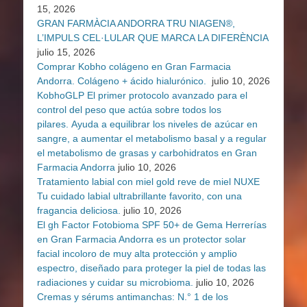
15, 2026
GRAN FARMÀCIA ANDORRA TRU NIAGEN®,
L’IMPULS CEL·LULAR QUE MARCA LA DIFERÈNCIA
julio 15, 2026
Comprar Kobho colágeno en Gran Farmacia
Andorra. Colágeno + ácido hialurónico.
julio 10, 2026
KobhoGLP El primer protocolo avanzado para el
control del peso que actúa sobre todos los
pilares. Ayuda a equilibrar los niveles de azúcar en
sangre, a aumentar el metabolismo basal y a regular
el metabolismo de grasas y carbohidratos en Gran
Farmacia Andorra
julio 10, 2026
Tratamiento labial con miel gold reve de miel NUXE
Tu cuidado labial ultrabrillante favorito, con una
fragancia deliciosa.
julio 10, 2026
El gh Factor Fotobioma SPF 50+ de Gema Herrerías
en Gran Farmacia Andorra es un protector solar
facial incoloro de muy alta protección y amplio
espectro, diseñado para proteger la piel de todas las
radiaciones y cuidar su microbioma.
julio 10, 2026
Cremas y sérums antimanchas: N.° 1 de los