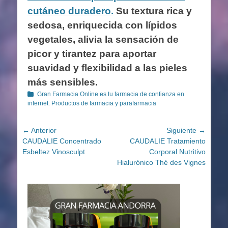
cutáneo duradero.
Su textura rica y
sedosa, enriquecida con lípidos
vegetales, alivia la sensación de
picor y tirantez para aportar
suavidad y flexibilidad a las pieles
más sensibles.
Categorías
Gran Farmacia Online es tu farmacia de confianza en
internet. Productos de farmacia y parafarmacia
Navegación
← Anterior
Siguiente →
Entrada
Entrada
CAUDALIE Concentrado
CAUDALIE Tratamiento
de
anterior:
siguiente:
Esbeltez Vinosculpt
Corporal Nutritivo
entradas
Hialurónico Thé des Vignes