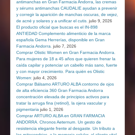
antimanchas en Gran Farmacia Andorra, las cremas
y sérums antimanchas CAUDALIE ayudan a prevenir
y corregir la aparición de manchas oscuras, de vejez,
de acné y solares y a unificar el cutis.
julio 9, 2026
El producto oficial que buscas es el IN-898
ANTIEDAD Complemento alimenticio de la marca
española Gema Herrerías, disponible en Gran
Farmacia Andorra.
julio 7, 2026
Comprar Olistic Women en Gran Farmacia Andorra.
Para mujeres de 18 a 45 años que quieren frenar la
caída capilar y potenciar un cabello más sano, fuerte
y con mayor crecimiento. Para quién es Olistic
Women:
julio 4, 2026
Comprar Bálsamo ARTURO ALBA contorno de ojos
de alta eficiencia 360 Gran Farmacia Andorra
concentración elevada de principios activos para
tratar la arruga fina (retinol), la ojera vascular y
pigmentaria
julio 1, 2026
Comprar ARTURO ALBA en GRAN FARMACIA
ANDORRA. Chronos Aeternum. Un gesto de
resistencia elegante frente al desgaste. Un tributo a
las mitocondrias, a la memoria celular, al aliento vital