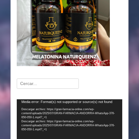
Buscar:
Reproductor
Media error: Format(s) not supported or source(s) not found
de
Descargar archivo: https://gran-farmacia-online.com/wp-
content/uploads/2025/07/GRAN-FARMACIA-ANDORRA-WhatsApp-376-
vídeo
650-050-1.mp4?_=1
Descargar archivo: https://gran-farmacia-online.com/wp-
content/uploads/2025/07/GRAN-FARMACIA-ANDORRA-WhatsApp-376-
650-050-1.mp4?_=1