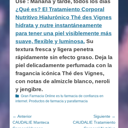
Use : Mañana y tarde, todos los días
¿Qué es? El Tratamiento Corporal
Nutritivo Hialurónico Thé des Vignes
hidrata y nutre instantáneamente
para tener una piel visiblemente más
suave, flexible y luminosa.
Su
textura fresca y ligera penetra
rápidamente sin efecto graso. Deja la
piel delicadamente perfumada con la
fragancia icónica Thé des Vignes,
con notas de almizcle blanco, neroli
y jengibre.
Categorías
Gran Farmacia Online es tu farmacia de confianza en
internet. Productos de farmacia y parafarmacia
Navegación
← Anterior
Siguiente →
Entrada
Entrada
CAUDALIE Manteca
CAUDALIE Tratamiento
de