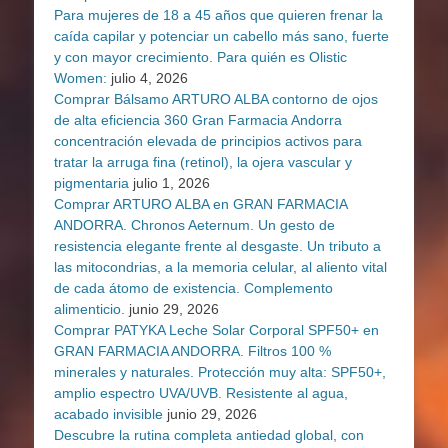
Para mujeres de 18 a 45 años que quieren frenar la
caída capilar y potenciar un cabello más sano, fuerte
y con mayor crecimiento. Para quién es Olistic
Women:
julio 4, 2026
Comprar Bálsamo ARTURO ALBA contorno de ojos
de alta eficiencia 360 Gran Farmacia Andorra
concentración elevada de principios activos para
tratar la arruga fina (retinol), la ojera vascular y
pigmentaria
julio 1, 2026
Comprar ARTURO ALBA en GRAN FARMACIA
ANDORRA. Chronos Aeternum. Un gesto de
resistencia elegante frente al desgaste. Un tributo a
las mitocondrias, a la memoria celular, al aliento vital
de cada átomo de existencia. Complemento
alimenticio.
junio 29, 2026
Comprar PATYKA Leche Solar Corporal SPF50+ en
GRAN FARMACIA ANDORRA. Filtros 100 %
minerales y naturales. Protección muy alta: SPF50+,
amplio espectro UVA/UVB. Resistente al agua,
acabado invisible
junio 29, 2026
Descubre la rutina completa antiedad global, con