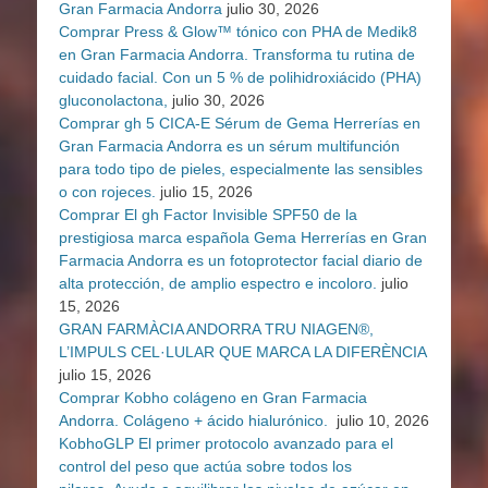
Gran Farmacia Andorra
julio 30, 2026
Comprar Press & Glow™ tónico con PHA de Medik8
en Gran Farmacia Andorra. Transforma tu rutina de
cuidado facial. Con un 5 % de polihidroxiácido (PHA)
gluconolactona,
julio 30, 2026
Comprar gh 5 CICA-E Sérum de Gema Herrerías en
Gran Farmacia Andorra es un sérum multifunción
para todo tipo de pieles, especialmente las sensibles
o con rojeces.
julio 15, 2026
Comprar El gh Factor Invisible SPF50 de la
prestigiosa marca española Gema Herrerías en Gran
Farmacia Andorra es un fotoprotector facial diario de
alta protección, de amplio espectro e incoloro.
julio
15, 2026
GRAN FARMÀCIA ANDORRA TRU NIAGEN®,
L’IMPULS CEL·LULAR QUE MARCA LA DIFERÈNCIA
julio 15, 2026
Comprar Kobho colágeno en Gran Farmacia
Andorra. Colágeno + ácido hialurónico.
julio 10, 2026
KobhoGLP El primer protocolo avanzado para el
control del peso que actúa sobre todos los