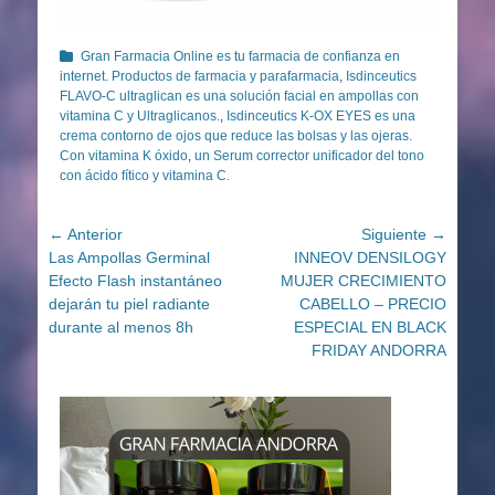
Categorías
Gran Farmacia Online es tu farmacia de confianza en
internet. Productos de farmacia y parafarmacia
,
Isdinceutics
FLAVO-C ultraglican es una solución facial en ampollas con
vitamina C y Ultraglicanos.
,
Isdinceutics K-OX EYES es una
crema contorno de ojos que reduce las bolsas y las ojeras.
Con vitamina K óxido
,
un Serum corrector unificador del tono
con ácido fítico y vitamina C.
Navegación
← Anterior
Siguiente →
Entrada
Entrada
Las Ampollas Germinal
INNEOV DENSILOGY
de
anterior:
siguiente:
Efecto Flash instantáneo
MUJER CRECIMIENTO
entradas
dejarán tu piel radiante
CABELLO – PRECIO
durante al menos 8h
ESPECIAL EN BLACK
FRIDAY ANDORRA