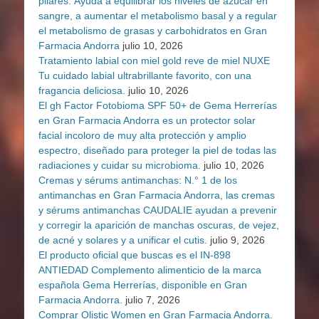
pilares. Ayuda a equilibrar los niveles de azúcar en
sangre, a aumentar el metabolismo basal y a regular
el metabolismo de grasas y carbohidratos en Gran
Farmacia Andorra
julio 10, 2026
Tratamiento labial con miel gold reve de miel NUXE
Tu cuidado labial ultrabrillante favorito, con una
fragancia deliciosa.
julio 10, 2026
El gh Factor Fotobioma SPF 50+ de Gema Herrerías
en Gran Farmacia Andorra es un protector solar
facial incoloro de muy alta protección y amplio
espectro, diseñado para proteger la piel de todas las
radiaciones y cuidar su microbioma.
julio 10, 2026
Cremas y sérums antimanchas: N.° 1 de los
antimanchas en Gran Farmacia Andorra, las cremas
y sérums antimanchas CAUDALIE ayudan a prevenir
y corregir la aparición de manchas oscuras, de vejez,
de acné y solares y a unificar el cutis.
julio 9, 2026
El producto oficial que buscas es el IN-898
ANTIEDAD Complemento alimenticio de la marca
española Gema Herrerías, disponible en Gran
Farmacia Andorra.
julio 7, 2026
Comprar Olistic Women en Gran Farmacia Andorra.