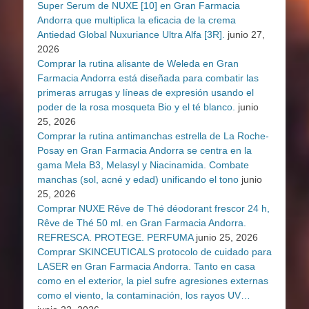
Super Serum de NUXE [10] en Gran Farmacia
Andorra que multiplica la eficacia de la crema
Antiedad Global Nuxuriance Ultra Alfa [3R].
junio 27,
2026
Comprar la rutina alisante de Weleda en Gran
Farmacia Andorra está diseñada para combatir las
primeras arrugas y líneas de expresión usando el
poder de la rosa mosqueta Bio y el té blanco.
junio
25, 2026
Comprar la rutina antimanchas estrella de La Roche-
Posay en Gran Farmacia Andorra se centra en la
gama Mela B3, Melasyl y Niacinamida. Combate
manchas (sol, acné y edad) unificando el tono
junio
25, 2026
Comprar NUXE Rêve de Thé déodorant frescor 24 h,
Rêve de Thé 50 ml. en Gran Farmacia Andorra.
REFRESCA. PROTEGE. PERFUMA
junio 25, 2026
Comprar SKINCEUTICALS protocolo de cuidado para
LASER en Gran Farmacia Andorra. Tanto en casa
como en el exterior, la piel sufre agresiones externas
como el viento, la contaminación, los rayos UV…