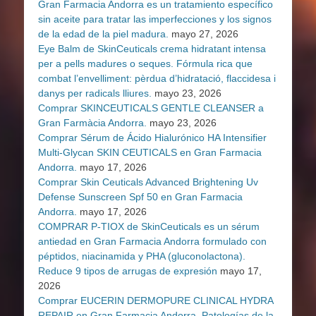
Gran Farmacia Andorra es un tratamiento específico
sin aceite para tratar las imperfecciones y los signos
de la edad de la piel madura.
mayo 27, 2026
Eye Balm de SkinCeuticals crema hidratant intensa
per a pells madures o seques. Fórmula rica que
combat l’envelliment: pèrdua d’hidratació, flaccidesa i
danys per radicals lliures.
mayo 23, 2026
Comprar SKINCEUTICALS GENTLE CLEANSER a
Gran Farmàcia Andorra.
mayo 23, 2026
Comprar Sérum de Ácido Hialurónico HA Intensifier
Multi-Glycan SKIN CEUTICALS en Gran Farmacia
Andorra.
mayo 17, 2026
Comprar Skin Ceuticals Advanced Brightening Uv
Defense Sunscreen Spf 50 en Gran Farmacia
Andorra.
mayo 17, 2026
COMPRAR P-TIOX de SkinCeuticals es un sérum
antiedad en Gran Farmacia Andorra formulado con
péptidos, niacinamida y PHA (gluconolactona).
Reduce 9 tipos de arrugas de expresión
mayo 17,
2026
Comprar EUCERIN DERMOPURE CLINICAL HYDRA
REPAIR en Gran Farmacia Andorra. Patologías de la