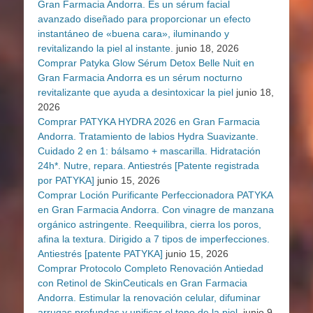
Gran Farmacia Andorra. Es un sérum facial
avanzado diseñado para proporcionar un efecto
instantáneo de «buena cara», iluminando y
revitalizando la piel al instante.
junio 18, 2026
Comprar Patyka Glow Sérum Detox Belle Nuit en
Gran Farmacia Andorra es un sérum nocturno
revitalizante que ayuda a desintoxicar la piel
junio 18,
2026
Comprar PATYKA HYDRA 2026 en Gran Farmacia
Andorra. Tratamiento de labios Hydra Suavizante.
Cuidado 2 en 1: bálsamo + mascarilla. Hidratación
24h*. Nutre, repara. Antiestrés [Patente registrada
por PATYKA]
junio 15, 2026
Comprar Loción Purificante Perfeccionadora PATYKA
en Gran Farmacia Andorra. Con vinagre de manzana
orgánico astringente. Reequilibra, cierra los poros,
afina la textura. Dirigido a 7 tipos de imperfecciones.
Antiestrés [patente PATYKA]
junio 15, 2026
Comprar Protocolo Completo Renovación Antiedad
con Retinol de SkinCeuticals en Gran Farmacia
Andorra. Estimular la renovación celular, difuminar
arrugas profundas y unificar el tono de la piel.
junio 9,