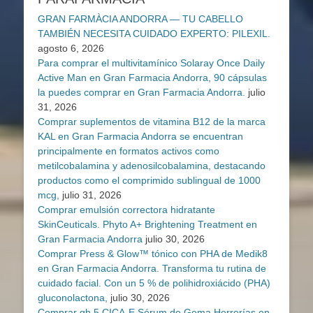
GRAN FARMÀCIA ANDORRA — TU CABELLO
TAMBIÉN NECESITA CUIDADO EXPERTO: PILEXIL.
agosto 6, 2026
Para comprar el multivitamínico Solaray Once Daily
Active Man en Gran Farmacia Andorra, 90 cápsulas
la puedes comprar en Gran Farmacia Andorra.
julio
31, 2026
Comprar suplementos de vitamina B12 de la marca
KAL en Gran Farmacia Andorra se encuentran
principalmente en formatos activos como
metilcobalamina y adenosilcobalamina, destacando
productos como el comprimido sublingual de 1000
mcg,
julio 31, 2026
Comprar emulsión correctora hidratante
SkinCeuticals. Phyto A+ Brightening Treatment en
Gran Farmacia Andorra
julio 30, 2026
Comprar Press & Glow™ tónico con PHA de Medik8
en Gran Farmacia Andorra. Transforma tu rutina de
cuidado facial. Con un 5 % de polihidroxiácido (PHA)
gluconolactona,
julio 30, 2026
Comprar gh 5 CICA-E Sérum de Gema Herrerías en