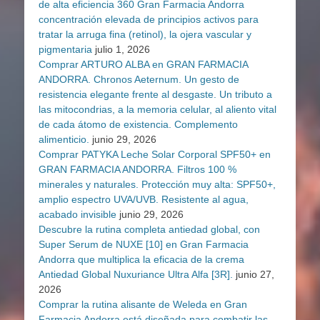
de alta eficiencia 360 Gran Farmacia Andorra
concentración elevada de principios activos para
tratar la arruga fina (retinol), la ojera vascular y
pigmentaria
julio 1, 2026
Comprar ARTURO ALBA en GRAN FARMACIA
ANDORRA. Chronos Aeternum. Un gesto de
resistencia elegante frente al desgaste. Un tributo a
las mitocondrias, a la memoria celular, al aliento vital
de cada átomo de existencia. Complemento
alimenticio.
junio 29, 2026
Comprar PATYKA Leche Solar Corporal SPF50+ en
GRAN FARMACIA ANDORRA. Filtros 100 %
minerales y naturales. Protección muy alta: SPF50+,
amplio espectro UVA/UVB. Resistente al agua,
acabado invisible
junio 29, 2026
Descubre la rutina completa antiedad global, con
Super Serum de NUXE [10] en Gran Farmacia
Andorra que multiplica la eficacia de la crema
Antiedad Global Nuxuriance Ultra Alfa [3R].
junio 27,
2026
Comprar la rutina alisante de Weleda en Gran
Farmacia Andorra está diseñada para combatir las