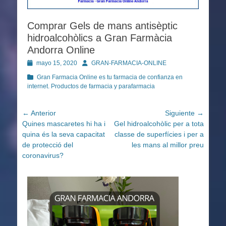
Comprar Gels de mans antisèptic
hidroalcohòlics a Gran Farmàcia
Andorra Online
Publicado
Autor
mayo 15, 2020
GRAN-FARMACIA-ONLINE
en
Categorías
Gran Farmacia Online es tu farmacia de confianza en
internet. Productos de farmacia y parafarmacia
Navegación
← Anterior
Siguiente →
Entrada
Entrada
Quines mascaretes hi ha i
Gel hidroalcohòlic per a tota
de
anterior:
siguiente:
quina és la seva capacitat
classe de superfícies i per a
entradas
de protecció del
les mans al millor preu
coronavirus?