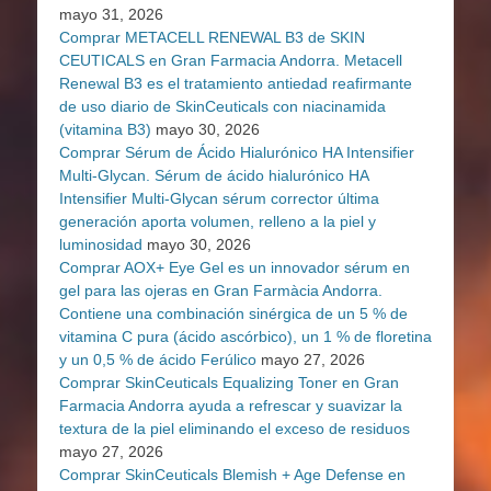
mayo 31, 2026
Comprar METACELL RENEWAL B3 de SKIN
CEUTICALS en Gran Farmacia Andorra. Metacell
Renewal B3 es el tratamiento antiedad reafirmante
de uso diario de SkinCeuticals con niacinamida
(vitamina B3)
mayo 30, 2026
Comprar Sérum de Ácido Hialurónico HA Intensifier
Multi-Glycan. Sérum de ácido hialurónico HA
Intensifier Multi-Glycan sérum corrector última
generación aporta volumen, relleno a la piel y
luminosidad
mayo 30, 2026
Comprar AOX+ Eye Gel es un innovador sérum en
gel para las ojeras en Gran Farmàcia Andorra.
Contiene una combinación sinérgica de un 5 % de
vitamina C pura (ácido ascórbico), un 1 % de floretina
y un 0,5 % de ácido Ferúlico
mayo 27, 2026
Comprar SkinCeuticals Equalizing Toner en Gran
Farmacia Andorra ayuda a refrescar y suavizar la
textura de la piel eliminando el exceso de residuos
mayo 27, 2026
Comprar SkinCeuticals Blemish + Age Defense en