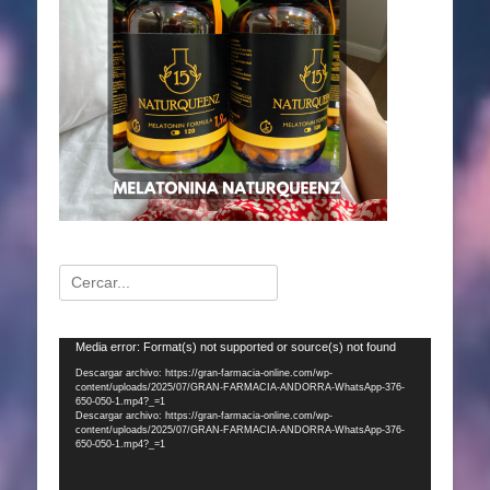
Buscar:
Reproductor
Media error: Format(s) not supported or source(s) not found
de
Descargar archivo: https://gran-farmacia-online.com/wp-
content/uploads/2025/07/GRAN-FARMACIA-ANDORRA-WhatsApp-376-
vídeo
650-050-1.mp4?_=1
Descargar archivo: https://gran-farmacia-online.com/wp-
content/uploads/2025/07/GRAN-FARMACIA-ANDORRA-WhatsApp-376-
650-050-1.mp4?_=1