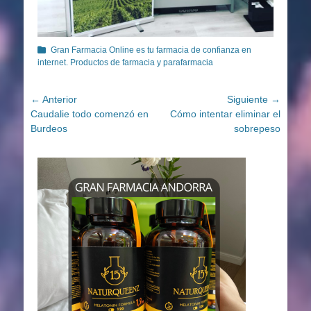
Categorías
Gran Farmacia Online es tu farmacia de confianza en
internet. Productos de farmacia y parafarmacia
Navegación
← Anterior
Siguiente →
Entrada
Entrada
Caudalie todo comenzó en
Cómo intentar eliminar el
de
anterior:
siguiente:
Burdeos
sobrepeso
entradas