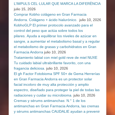
L’IMPULS CEL·LULAR QUE MARCA LA DIFERÈNCIA
julio 15, 2026
Comprar Kobho colágeno en Gran Farmacia
Andorra. Colágeno + ácido hialurónico.
julio 10, 2026
KobhoGLP El primer protocolo avanzado para el
control del peso que actúa sobre todos los
pilares. Ayuda a equilibrar los niveles de azúcar en
sangre, a aumentar el metabolismo basal y a regular
el metabolismo de grasas y carbohidratos en Gran
Farmacia Andorra
julio 10, 2026
Tratamiento labial con miel gold reve de miel NUXE
Tu cuidado labial ultrabrillante favorito, con una
fragancia deliciosa.
julio 10, 2026
El gh Factor Fotobioma SPF 50+ de Gema Herrerías
en Gran Farmacia Andorra es un protector solar
facial incoloro de muy alta protección y amplio
espectro, diseñado para proteger la piel de todas las
radiaciones y cuidar su microbioma.
julio 10, 2026
Cremas y sérums antimanchas: N.° 1 de los
antimanchas en Gran Farmacia Andorra, las cremas
y sérums antimanchas CAUDALIE ayudan a prevenir