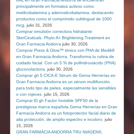
KAL en Gran Farmacia Andorra se encuentran
principalmente en formatos activos como
metilcobalamina y adenosilcobalamina, destacando
productos como el comprimido sublingual de 1000
mcg,
julio 31, 2026
Comprar emulsión correctora hidratante
SkinCeuticals. Phyto A+ Brightening Treatment en
Gran Farmacia Andorra
julio 30, 2026
Comprar Press & Glow™ tónico con PHA de Medik8
en Gran Farmacia Andorra. Transforma tu rutina de
cuidado facial. Con un 5 % de polihidroxiácido (PHA)
gluconolactona,
julio 30, 2026
Comprar gh 5 CICA-E Sérum de Gema Herrerías en
Gran Farmacia Andorra es un sérum multifunción
para todo tipo de pieles, especialmente las sensibles
o con rojeces.
julio 15, 2026
Comprar El gh Factor Invisible SPF50 de la
prestigiosa marca española Gema Herrerías en Gran
Farmacia Andorra es un fotoprotector facial diario de
alta protección, de amplio espectro e incoloro.
julio
15, 2026
GRAN FARMÀCIA ANDORRA TRU NIAGEN®,