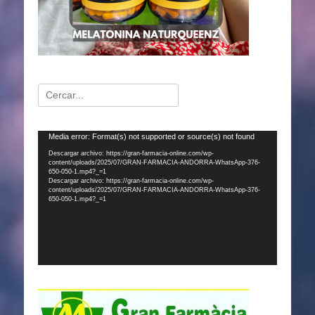
Buscar:
Reproductor
Media error: Format(s) not supported or source(s) not found
de
Descargar archivo: https://gran-farmacia-online.com/wp-
content/uploads/2025/07/GRAN-FARMACIA-ANDORRA-WhatsApp-376-
vídeo
650-050-1.mp4?_=1
Descargar archivo: https://gran-farmacia-online.com/wp-
content/uploads/2025/07/GRAN-FARMACIA-ANDORRA-WhatsApp-376-
650-050-1.mp4?_=1