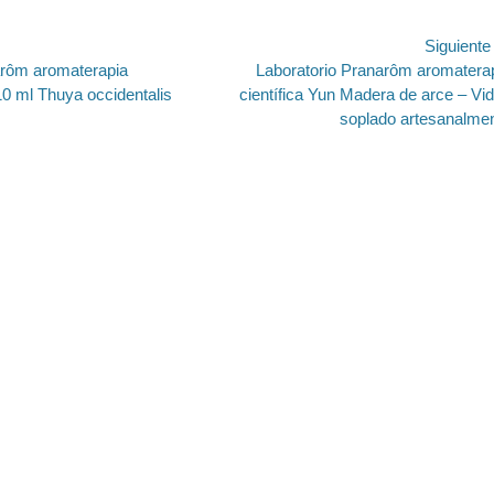
ión
Siguient
Entrada
arôm aromaterapia
Laboratorio Pranarôm aromatera
siguiente:
 10 ml Thuya occidentalis
científica Yun Madera de arce – Vid
soplado artesanalme