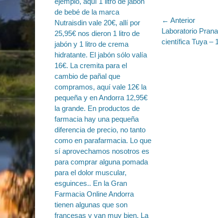
Navegac
← Anterior
Entrada
Laboratorio Pran
de
anterior:
científica Tuya –
entradas