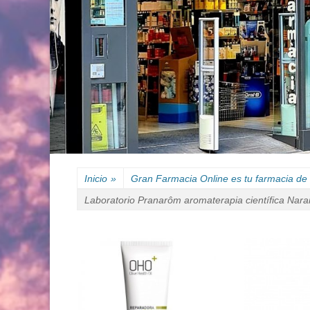
Inicio
»
Gran Farmacia Online es tu farmacia de 
Laboratorio Pranarôm aromaterapia científica Nara