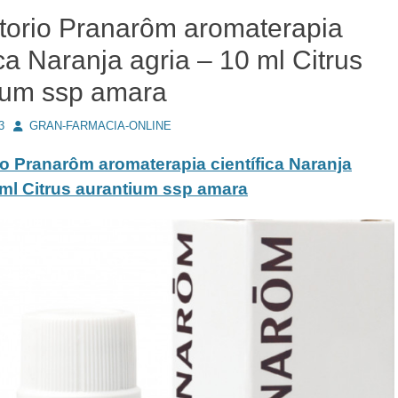
torio Pranarôm aromaterapia
ica Naranja agria – 10 ml Citrus
ium ssp amara
Autor
3
GRAN-FARMACIA-ONLINE
o Pranarôm aromaterapia científica Naranja
 ml Citrus aurantium ssp amara