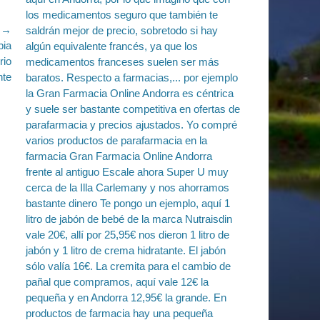
e →
pia
rio
nte