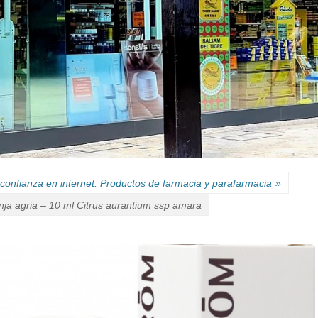
confianza en internet. Productos de farmacia y parafarmacia
»
nja agria – 10 ml Citrus aurantium ssp amara