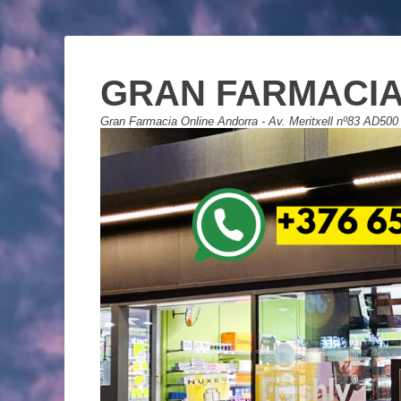
GRAN FARMACIA
Gran Farmacia Online Andorra - Av. Meritxell nº83 AD500 