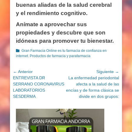
buenas aliadas de la salud cerebral
y el rendimiento cognitivo.
Anímate a aprovechar sus
propiedades y descubre que son
idóneas para promover tu bienestar.
Categorías
Gran Farmacia Online es tu farmacia de confianza en
internet. Productos de farmacia y parafarmacia
Navegación
← Anterior
Siguiente →
Entrada
Entrada
ENTREVISTA DR
La enfermedad periodontal
de
anterior:
siguiente:
SERRANO CORONAVIRUS
afecta a la salud de las
entradas
LABORATORIOS
encías y de forma clásica se
SESDERMA
divide en dos grupos: