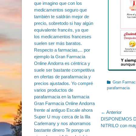
Categorías
Gran Farmaci
parafarmacia
Navegac
← Anterior
Entrada
DISPONEMOS D
de
anterior:
NITRILO con mayo
entradas