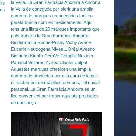
uts
dos