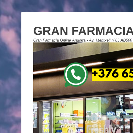
GRAN FARMACIA
Gran Farmacia Online Andorra - Av. Meritxell nº83 AD500 