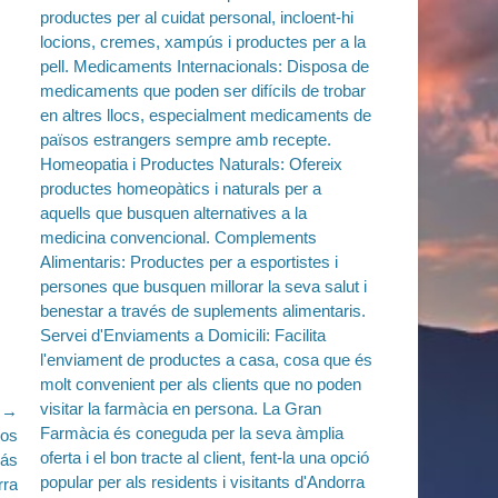
e →
los
más
rra