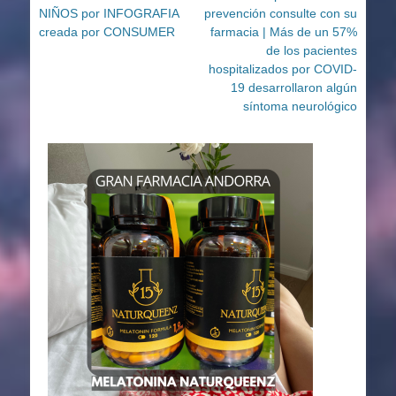
anterior:
siguiente:
NIÑOS por INFOGRAFIA
prevención consulte con su
entradas
creada por CONSUMER
farmacia | Más de un 57%
de los pacientes
hospitalizados por COVID-
19 desarrollaron algún
síntoma neurológico