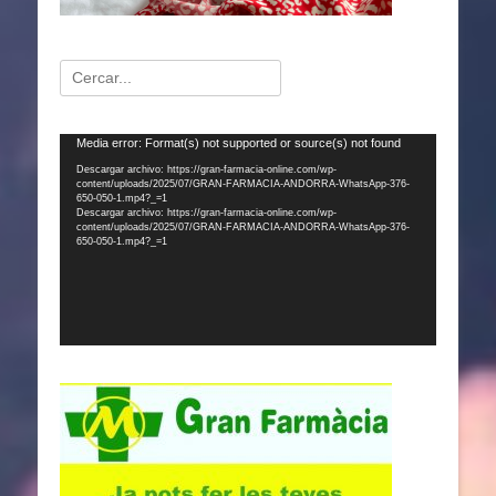
Buscar:
Reproductor
Media error: Format(s) not supported or source(s) not found
de
Descargar archivo: https://gran-farmacia-online.com/wp-
content/uploads/2025/07/GRAN-FARMACIA-ANDORRA-WhatsApp-376-
vídeo
650-050-1.mp4?_=1
Descargar archivo: https://gran-farmacia-online.com/wp-
content/uploads/2025/07/GRAN-FARMACIA-ANDORRA-WhatsApp-376-
650-050-1.mp4?_=1