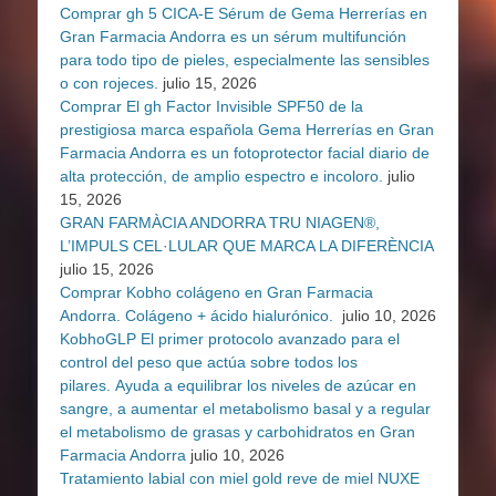
Comprar gh 5 CICA-E Sérum de Gema Herrerías en
Gran Farmacia Andorra es un sérum multifunción
para todo tipo de pieles, especialmente las sensibles
o con rojeces.
julio 15, 2026
Comprar El gh Factor Invisible SPF50 de la
prestigiosa marca española Gema Herrerías en Gran
Farmacia Andorra es un fotoprotector facial diario de
alta protección, de amplio espectro e incoloro.
julio
15, 2026
GRAN FARMÀCIA ANDORRA TRU NIAGEN®,
L’IMPULS CEL·LULAR QUE MARCA LA DIFERÈNCIA
julio 15, 2026
Comprar Kobho colágeno en Gran Farmacia
Andorra. Colágeno + ácido hialurónico.
julio 10, 2026
KobhoGLP El primer protocolo avanzado para el
control del peso que actúa sobre todos los
pilares. Ayuda a equilibrar los niveles de azúcar en
sangre, a aumentar el metabolismo basal y a regular
el metabolismo de grasas y carbohidratos en Gran
Farmacia Andorra
julio 10, 2026
Tratamiento labial con miel gold reve de miel NUXE