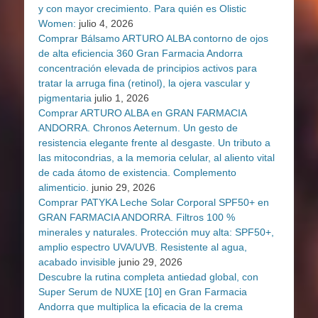
y con mayor crecimiento. Para quién es Olistic
Women:
julio 4, 2026
Comprar Bálsamo ARTURO ALBA contorno de ojos
de alta eficiencia 360 Gran Farmacia Andorra
concentración elevada de principios activos para
tratar la arruga fina (retinol), la ojera vascular y
pigmentaria
julio 1, 2026
Comprar ARTURO ALBA en GRAN FARMACIA
ANDORRA. Chronos Aeternum. Un gesto de
resistencia elegante frente al desgaste. Un tributo a
las mitocondrias, a la memoria celular, al aliento vital
de cada átomo de existencia. Complemento
alimenticio.
junio 29, 2026
Comprar PATYKA Leche Solar Corporal SPF50+ en
GRAN FARMACIA ANDORRA. Filtros 100 %
minerales y naturales. Protección muy alta: SPF50+,
amplio espectro UVA/UVB. Resistente al agua,
acabado invisible
junio 29, 2026
Descubre la rutina completa antiedad global, con
Super Serum de NUXE [10] en Gran Farmacia
Andorra que multiplica la eficacia de la crema