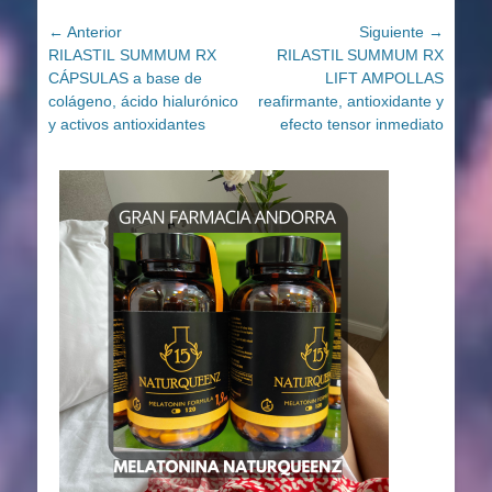
Navegación
← Anterior
Siguiente →
Entrada
Entrada
RILASTIL SUMMUM RX
RILASTIL SUMMUM RX
de
anterior:
siguiente:
CÁPSULAS a base de
LIFT AMPOLLAS
entradas
colágeno, ácido hialurónico
reafirmante, antioxidante y
y activos antioxidantes
efecto tensor inmediato