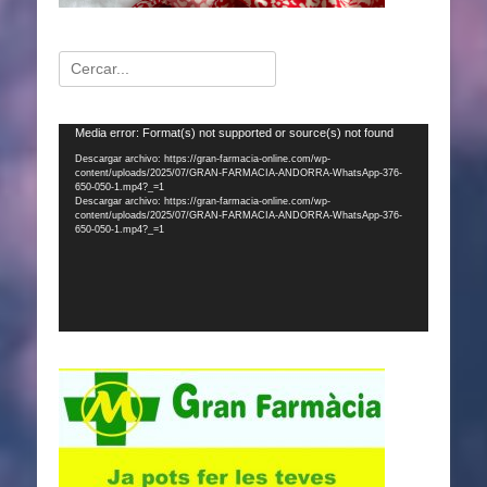
Buscar:
Reproductor
Media error: Format(s) not supported or source(s) not found
de
Descargar archivo: https://gran-farmacia-online.com/wp-
content/uploads/2025/07/GRAN-FARMACIA-ANDORRA-WhatsApp-376-
vídeo
650-050-1.mp4?_=1
Descargar archivo: https://gran-farmacia-online.com/wp-
content/uploads/2025/07/GRAN-FARMACIA-ANDORRA-WhatsApp-376-
650-050-1.mp4?_=1