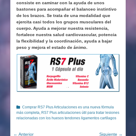
consiste en caminar con la ayuda de unos
bastones para acompañar el balanceo instintivo
de los brazos. Se trata de una modalidad que
ejercita casi todos los grupos musculares del
cuerpo. Ayuda a mejorar nuestra resistencia,
fortalece nuestra salud cardiovascular, potencia
la flexibilidad y la coordinación, ayuda a bajar
peso y mejora el estado de ánimo.
Categorías
Comprar RS7 Plus Articulaciones es una nueva fórmula
más completa
,
RS7 Plus articulaciones útil para tratar lesiones
relacionadas con los huesos tendones ligamentos cartílagos
Navegación
← Anterior
Siguiente →