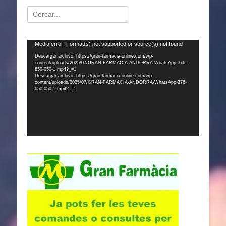
Buscar:
Reproductor
Media error: Format(s) not supported or source(s) not found
de
Descargar archivo: https://gran-farmacia-online.com/wp-
content/uploads/2025/07/GRAN-FARMACIA-ANDORRA-WhatsApp-376-
vídeo
650-050-1.mp4?_=1
Descargar archivo: https://gran-farmacia-online.com/wp-
content/uploads/2025/07/GRAN-FARMACIA-ANDORRA-WhatsApp-376-
650-050-1.mp4?_=1