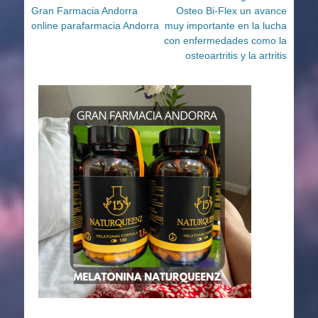
Entrada
Entrada
Gran Farmacia Andorra
Osteo Bi-Flex un avance
de
anterior:
siguiente:
online parafarmacia Andorra
muy importante en la lucha
entradas
con enfermedades como la
osteoartritis y la artritis