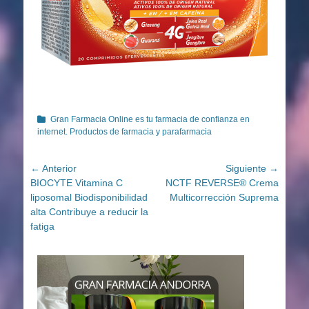
Categorías
Gran Farmacia Online es tu farmacia de confianza en
internet. Productos de farmacia y parafarmacia
Navegación
← Anterior
Siguiente →
Entrada
Entrada
BIOCYTE Vitamina C
NCTF REVERSE® Crema
de
anterior:
siguiente:
liposomal Biodisponibilidad
Multicorrección Suprema
entradas
alta Contribuye a reducir la
fatiga