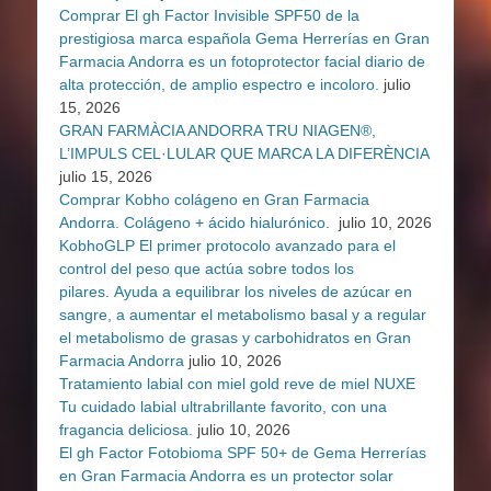
Comprar El gh Factor Invisible SPF50 de la
prestigiosa marca española Gema Herrerías en Gran
Farmacia Andorra es un fotoprotector facial diario de
alta protección, de amplio espectro e incoloro.
julio
15, 2026
GRAN FARMÀCIA ANDORRA TRU NIAGEN®,
L’IMPULS CEL·LULAR QUE MARCA LA DIFERÈNCIA
julio 15, 2026
Comprar Kobho colágeno en Gran Farmacia
Andorra. Colágeno + ácido hialurónico.
julio 10, 2026
KobhoGLP El primer protocolo avanzado para el
control del peso que actúa sobre todos los
pilares. Ayuda a equilibrar los niveles de azúcar en
sangre, a aumentar el metabolismo basal y a regular
el metabolismo de grasas y carbohidratos en Gran
Farmacia Andorra
julio 10, 2026
Tratamiento labial con miel gold reve de miel NUXE
Tu cuidado labial ultrabrillante favorito, con una
fragancia deliciosa.
julio 10, 2026
El gh Factor Fotobioma SPF 50+ de Gema Herrerías
en Gran Farmacia Andorra es un protector solar