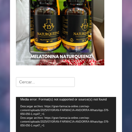
Buscar:
Reproductor
Media error: Format(s) not supported or source(s) not found
de
Descargar archivo: https://gran-farmacia-online.com/wp-
content/uploads/2025/07/GRAN-FARMACIA-ANDORRA-WhatsApp-376-
vídeo
650-050-1.mp4?_=1
Descargar archivo: https://gran-farmacia-online.com/wp-
content/uploads/2025/07/GRAN-FARMACIA-ANDORRA-WhatsApp-376-
650-050-1.mp4?_=1