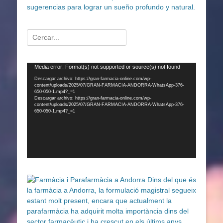
Buscar:
Reproductor
Media error: Format(s) not supported or source(s) not found
de
Descargar archivo: https://gran-farmacia-online.com/wp-
content/uploads/2025/07/GRAN-FARMACIA-ANDORRA-WhatsApp-376-
vídeo
650-050-1.mp4?_=1
Descargar archivo: https://gran-farmacia-online.com/wp-
content/uploads/2025/07/GRAN-FARMACIA-ANDORRA-WhatsApp-376-
650-050-1.mp4?_=1