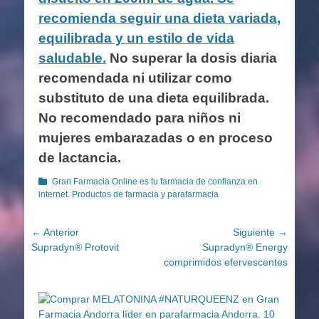
recomienda seguir una dieta variada,
equilibrada y un estilo de vida
saludable.
No superar la dosis diaria
recomendada ni utilizar como
substituto de una dieta equilibrada.
No recomendado para niños ni
mujeres embarazadas o en proceso
de lactancia.
Categorías
Gran Farmacia Online es tu farmacia de confianza en
internet. Productos de farmacia y parafarmacia
Navegación
← Anterior
Siguiente →
Entrada
Entrada
Supradyn® Protovit
Supradyn® Energy
de
anterior:
siguiente:
comprimidos efervescentes
entradas