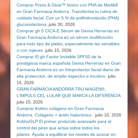
Comprar Press & Glow™ tónico con PHA de Medik8
en Gran Farmacia Andorra. Transforma tu rutina de
cuidado facial. Con un 5 % de polihidroxiácido (PHA)
gluconolactona,
julio 30, 2026
Comprar gh 5 CICA-E Sérum de Gema Herrerías en
Gran Farmacia Andorra es un sérum multifunción
para todo tipo de pieles, especialmente las sensibles
o con rojeces.
julio 15, 2026
Comprar El gh Factor Invisible SPF50 de la
prestigiosa marca española Gema Herrerías en Gran
Farmacia Andorra es un fotoprotector facial diario de
alta protección, de amplio espectro e incoloro.
julio
15, 2026
GRAN FARMÀCIA ANDORRA TRU NIAGEN®,
L’IMPULS CEL·LULAR QUE MARCA LA DIFERÈNCIA
julio 15, 2026
Comprar Kobho colágeno en Gran Farmacia
Andorra. Colágeno + ácido hialurónico.
julio 10, 2026
KobhoGLP El primer protocolo avanzado para el
control del peso que actúa sobre todos los
pilares. Ayuda a equilibrar los niveles de azúcar en