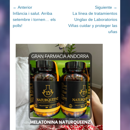
Navegación
← Anterior
Siguiente →
Entrada
Entrada
Infància i salut. Arriba
La línea de tratamientos
de
anterior:
siguiente:
setembre i tornen… els
Unglax de Laboratorios
entradas
polls!
Viñas cuidar y proteger las
uñas