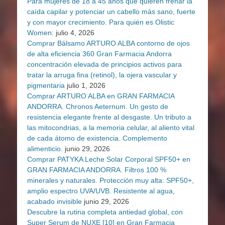
Para mujeres de 18 a 45 años que quieren frenar la
caída capilar y potenciar un cabello más sano, fuerte
y con mayor crecimiento. Para quién es Olistic
Women:
julio 4, 2026
Comprar Bálsamo ARTURO ALBA contorno de ojos
de alta eficiencia 360 Gran Farmacia Andorra
concentración elevada de principios activos para
tratar la arruga fina (retinol), la ojera vascular y
pigmentaria
julio 1, 2026
Comprar ARTURO ALBA en GRAN FARMACIA
ANDORRA. Chronos Aeternum. Un gesto de
resistencia elegante frente al desgaste. Un tributo a
las mitocondrias, a la memoria celular, al aliento vital
de cada átomo de existencia. Complemento
alimenticio.
junio 29, 2026
Comprar PATYKA Leche Solar Corporal SPF50+ en
GRAN FARMACIA ANDORRA. Filtros 100 %
minerales y naturales. Protección muy alta: SPF50+,
amplio espectro UVA/UVB. Resistente al agua,
acabado invisible
junio 29, 2026
Descubre la rutina completa antiedad global, con
Super Serum de NUXE [10] en Gran Farmacia