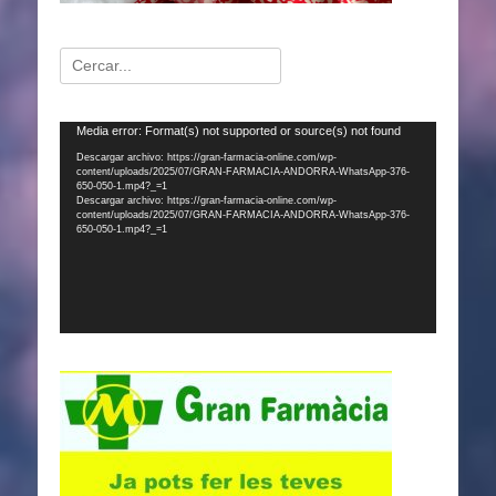
Buscar:
Reproductor
Media error: Format(s) not supported or source(s) not found
de
Descargar archivo: https://gran-farmacia-online.com/wp-
content/uploads/2025/07/GRAN-FARMACIA-ANDORRA-WhatsApp-376-
vídeo
650-050-1.mp4?_=1
Descargar archivo: https://gran-farmacia-online.com/wp-
content/uploads/2025/07/GRAN-FARMACIA-ANDORRA-WhatsApp-376-
650-050-1.mp4?_=1