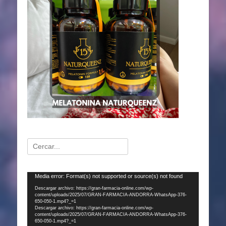
Buscar:
Reproductor
Media error: Format(s) not supported or source(s) not found
de
Descargar archivo: https://gran-farmacia-online.com/wp-
content/uploads/2025/07/GRAN-FARMACIA-ANDORRA-WhatsApp-376-
vídeo
650-050-1.mp4?_=1
Descargar archivo: https://gran-farmacia-online.com/wp-
content/uploads/2025/07/GRAN-FARMACIA-ANDORRA-WhatsApp-376-
650-050-1.mp4?_=1