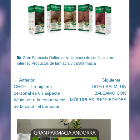
Categorías
Gran Farmacia Online es tu farmacia de confianza en
internet. Productos de farmacia y parafarmacia
Navegación
← Anterior
Siguiente →
Entrada
Entrada
OHO+ – La higiene
TIGER BALM, UN
de
anterior:
siguiente:
personal és un aspecte
BÁLSAMO CON
entradas
bàsic per a la conservació
MÚLTIPLES PROPIEDADES
de la salut i el benestar