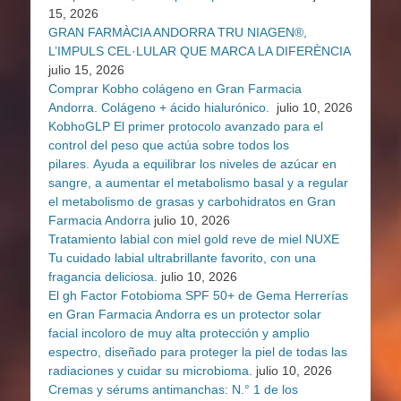
15, 2026
GRAN FARMÀCIA ANDORRA TRU NIAGEN®,
L’IMPULS CEL·LULAR QUE MARCA LA DIFERÈNCIA
julio 15, 2026
Comprar Kobho colágeno en Gran Farmacia
Andorra. Colágeno + ácido hialurónico.
julio 10, 2026
KobhoGLP El primer protocolo avanzado para el
control del peso que actúa sobre todos los
pilares. Ayuda a equilibrar los niveles de azúcar en
sangre, a aumentar el metabolismo basal y a regular
el metabolismo de grasas y carbohidratos en Gran
Farmacia Andorra
julio 10, 2026
Tratamiento labial con miel gold reve de miel NUXE
Tu cuidado labial ultrabrillante favorito, con una
fragancia deliciosa.
julio 10, 2026
El gh Factor Fotobioma SPF 50+ de Gema Herrerías
en Gran Farmacia Andorra es un protector solar
facial incoloro de muy alta protección y amplio
espectro, diseñado para proteger la piel de todas las
radiaciones y cuidar su microbioma.
julio 10, 2026
Cremas y sérums antimanchas: N.° 1 de los