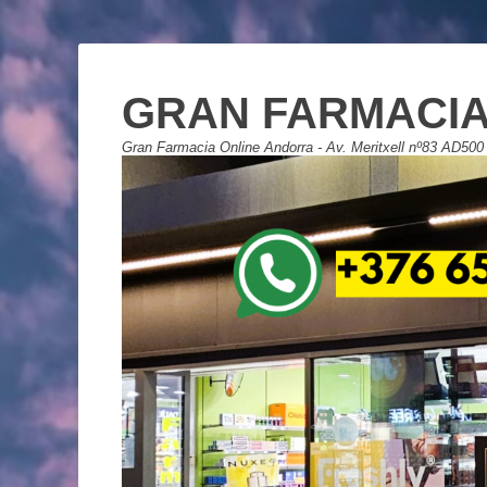
GRAN FARMACIA
Gran Farmacia Online Andorra - Av. Meritxell nº83 AD500 