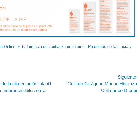
a Online es tu farmacia de confianza en internet. Productos de farmacia y
ión
Siguient
Entrada
 de la alimentación infantil
Collmar Colágeno Marino Hidroliz
siguiente:
n imprescindibles en la
Collmar de Drasa