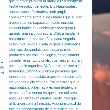
e →
ado
nvi