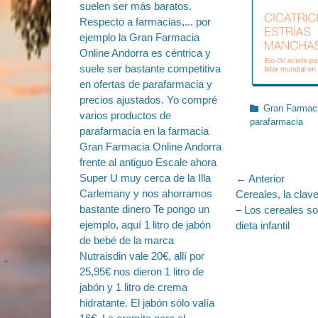
Categorías
Gran Farmaci
parafarmacia
Navegac
← Anterior
Entrada
Cereales, la clave
de
anterior:
– Los cereales so
entradas
dieta infantil