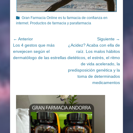
Categorías
Gran Farmacia Online es tu farmacia de confianza en
internet. Productos de farmacia y parafarmacia
Navegación
← Anterior
Siguiente →
Entrada
Entrada
Los 4 gestos que más
¿Acidez? Acaba con ella de
de
anterior:
siguiente:
envejecen según el
raíz. Los malos hábitos
entradas
dermatólogo de las estrellas
dietéticos, el estrés, el ritmo
de vida acelerado, la
predisposición genética y la
toma de determinados
medicamentos