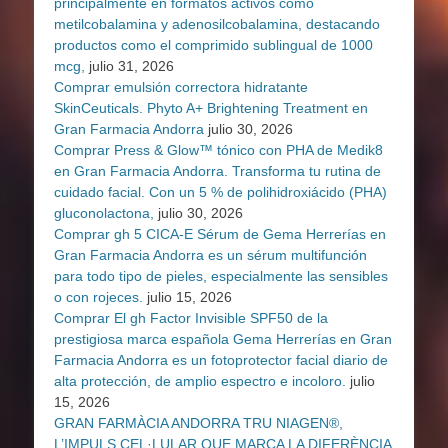
principalmente en formatos activos como
metilcobalamina y adenosilcobalamina, destacando
productos como el comprimido sublingual de 1000
mcg,
julio 31, 2026
Comprar emulsión correctora hidratante
SkinCeuticals. Phyto A+ Brightening Treatment en
Gran Farmacia Andorra
julio 30, 2026
Comprar Press & Glow™ tónico con PHA de Medik8
en Gran Farmacia Andorra. Transforma tu rutina de
cuidado facial. Con un 5 % de polihidroxiácido (PHA)
gluconolactona,
julio 30, 2026
Comprar gh 5 CICA-E Sérum de Gema Herrerías en
Gran Farmacia Andorra es un sérum multifunción
para todo tipo de pieles, especialmente las sensibles
o con rojeces.
julio 15, 2026
Comprar El gh Factor Invisible SPF50 de la
prestigiosa marca española Gema Herrerías en Gran
Farmacia Andorra es un fotoprotector facial diario de
alta protección, de amplio espectro e incoloro.
julio
15, 2026
GRAN FARMÀCIA ANDORRA TRU NIAGEN®,
L’IMPULS CEL·LULAR QUE MARCA LA DIFERÈNCIA