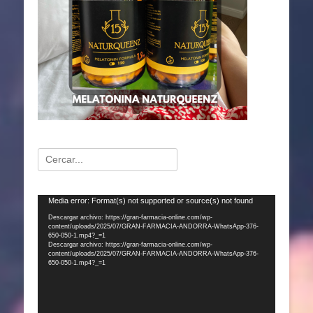
Buscar:
Reproductor
Media error: Format(s) not supported or source(s) not found
de
Descargar archivo: https://gran-farmacia-online.com/wp-
content/uploads/2025/07/GRAN-FARMACIA-ANDORRA-WhatsApp-376-
vídeo
650-050-1.mp4?_=1
Descargar archivo: https://gran-farmacia-online.com/wp-
content/uploads/2025/07/GRAN-FARMACIA-ANDORRA-WhatsApp-376-
650-050-1.mp4?_=1