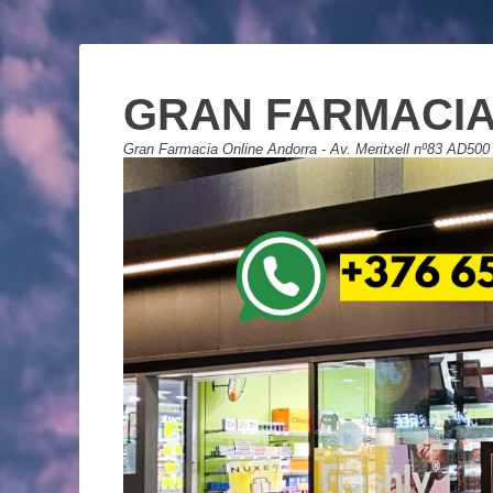
GRAN FARMACIA
Gran Farmacia Online Andorra - Av. Meritxell nº83 AD500 