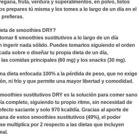
vegana, fruta, verdura y superalimentos, en polvo, listos
los prepares tú misma y los tomes a lo largo de un día en el
 prefieras.
dieta de smoothies DRY?
tomar 6 smoothies sustitutivos a lo largo de un día
n ingerir nada sólido. Puedes tomarlos siguiendo el orden
cada sobre o diseñar tu propia dieta de un día,
as comidas principales (60 mg) y los snacks (30 mg).
una dieta enfocada 100% a la pérdida de peso, que no exige
ción, ni frío y que permite una mayor libertad y comodidad.
smoothies sustitutivos DRY es la solución para comer sano
ía completo, siguiendo tu propio ritmo, sin necesidad de
efecto saciante y solo 970 kcal/día. Gracias al aporte de
ana de estos smoothies sustitutivos (49%), el poder
se multiplica por 2 respecto a las dietas que incluyen
mal.