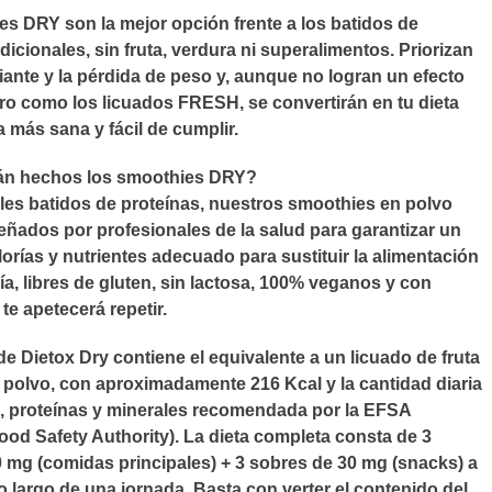
s DRY son la mejor opción frente a los batidos de
dicionales, sin fruta, verdura ni superalimentos. Priorizan
ciante y la pérdida de peso y, aunque no logran un efecto
ro como los licuados FRESH, se convertirán en tu dieta
a más sana y fácil de cumplir.
án hechos los smoothies DRY?
es batidos de proteínas, nuestros smoothies en polvo
eñados por profesionales de la salud para garantizar un
lorías y nutrientes adecuado para sustituir la alimentación
ía, libres de gluten, sin lactosa, 100% veganos y con
te apetecerá repetir.
e Dietox Dry contiene el equivalente a un licuado de fruta
 polvo, con aproximadamente 216 Kcal y la cantidad diaria
, proteínas y minerales recomendada por la EFSA
od Safety Authority). La dieta completa consta de 3
 mg (comidas principales) + 3 sobres de 30 mg (snacks) a
o largo de una jornada. Basta con verter el contenido del