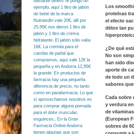
Los smoothie
proteínas tra
el efecto sa
détox tan pu
hiperproteic
¿De qué est
No son simpl
han sido dis
aporte de ca
de todo un d
sabores que 
Cada sobre d
y verdura en
de vitaminas
(European Fo
sobres de 60
consumir a l