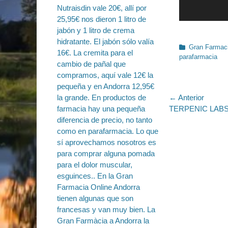
Categorías
Gran Farmaci
parafarmacia
Navegac
← Anterior
Entrada
TERPENIC LABS h
de
anterior:
entradas