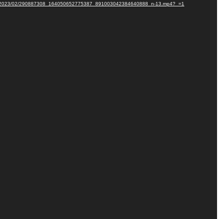
s/2023/02/290887308_164050652775387_891003042384640888_n-13.mp4?_=1