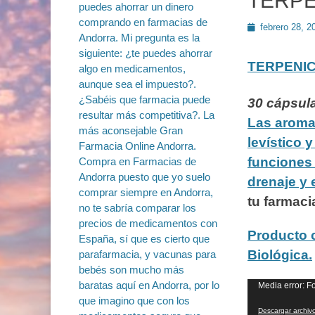
TERPE
Publicado
febrero 28, 2
en
TERPENI
30 cápsula
Las aroma
levístico 
funciones 
drenaje y 
tu farmaci
Producto c
Biológica.
Reproductor
Media error: F
de
Descargar archivo