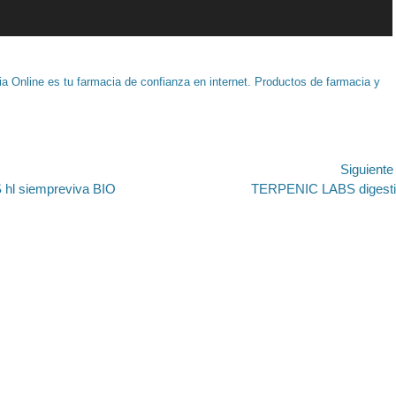
a Online es tu farmacia de confianza en internet. Productos de farmacia y
ión
Siguient
Entrada
l siempreviva BIO
TERPENIC LABS digest
siguiente: