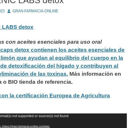
NIC LABS detox
Autor
023
GRAN-FARMACIA-ONLINE
C LABS
detox
s con aceites esenciales para uso oral
caps detox contienen los aceites esenciales de
y limón que ayudan al equilibrio del cuerpo en la
de detoxificación del hígado y contribuyen al
eliminación de las toxinas.
Más información en
a o BIO tienda de referencia.
on la certificación Europea de Agricultura
ormat(s) not supported or source(s) not found
: https://gran-farmacia-online.com/wp-