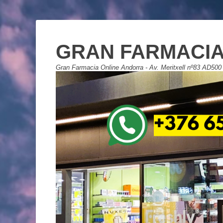
GRAN FARMACIA
Gran Farmacia Online Andorra - Av. Meritxell nº83 AD500 