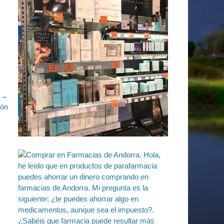
e →
ión