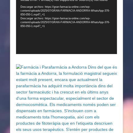
Reproductor
de
Descargar archivo: https://gran-farmacia-online.com/wp-
content/uploads/2025/07/GRAN-FARMACIA-ANDORRA-WhatsApp-376-
vídeo
650-050-1.mp4?_=1
Descargar archivo: https://gran-farmacia-online.com/wp-
content/uploads/2025/07/GRAN-FARMACIA-ANDORRA-WhatsApp-376-
650-050-1.mp4?_=1