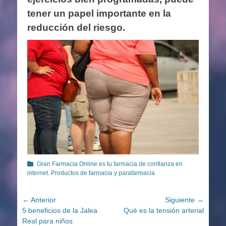
tener un papel importante en la
reducción del riesgo.
Categorías
Gran Farmacia Online es tu farmacia de confianza en
internet. Productos de farmacia y parafarmacia
Navegación
← Anterior
Siguiente →
Entrada
Entrada
5 beneficios de la Jalea
Qué es la tensión arterial
de
anterior:
siguiente:
Real para niños
entradas